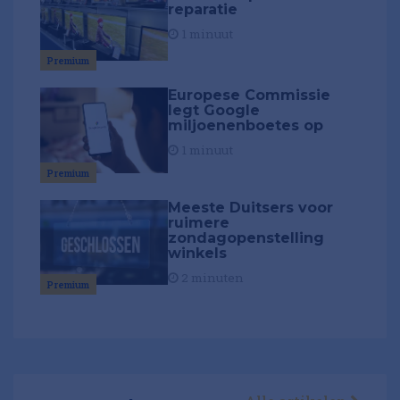
reparatie
1 minuut
Premium
Europese Commissie
legt Google
miljoenenboetes op
1 minuut
Premium
Meeste Duitsers voor
ruimere
zondagopenstelling
winkels
2 minuten
Premium