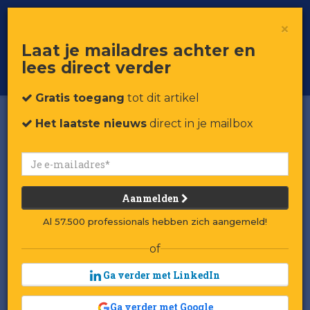
×
Toggle
Voor professionals in retail & brands
Laat je mailadres achter en
navigat
lees direct verder
Word member
Gratis toegang
tot dit artikel
Het laatste nieuws
direct in je mailbox
Aanmelden
Al 57.500 professionals hebben zich aangemeld!
of
Ga verder met LinkedIn
Ga verder met Google