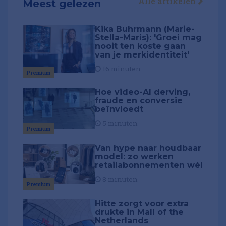
Alle artikelen
Meest gelezen
Kika Buhrmann (Marie-
Stella-Maris): 'Groei mag
nooit ten koste gaan
van je merkidentiteit'
16 minuten
Premium
Hoe video-AI derving,
fraude en conversie
beïnvloedt
5 minuten
Premium
Van hype naar houdbaar
model: zo werken
retailabonnementen wél
8 minuten
Premium
Hitte zorgt voor extra
drukte in Mall of the
Netherlands