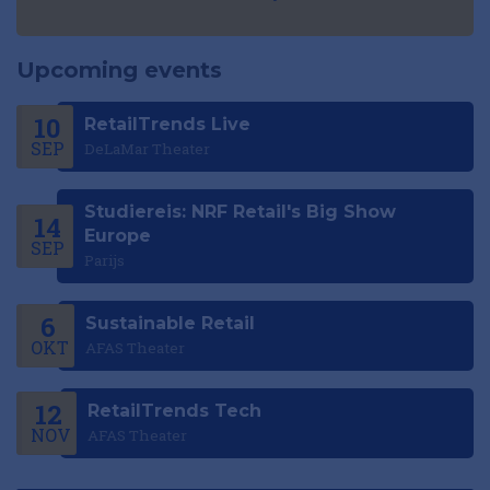
Upcoming events
10
RetailTrends Live
SEP
DeLaMar Theater
Studiereis: NRF Retail's Big Show
14
Europe
SEP
Parijs
6
Sustainable Retail
OKT
AFAS Theater
12
RetailTrends Tech
NOV
AFAS Theater