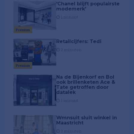
'Chanel blijft populairste
modemerk'
1 minuut
Premium
Retailcijfers: Tedi
2 minuten
Premium
Na de Bijenkorf en Bol
ook brillenketen Ace &
Tate getroffen door
datalek
1 minuut
Wmnsuit sluit winkel in
Maastricht
2 minuten