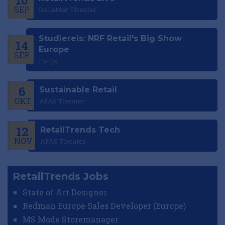
10
SEP
DeLaMar Theater
Studiereis: NRF Retail's Big Show
14
Europe
SEP
Parijs
6
Sustainable Retail
OKT
AFAS Theater
12
RetailTrends Tech
NOV
AFAS Theater
RetailTrends Jobs
State of Art Designer
Redman Europe Sales Developer (Europe)
MS Mode Storemanager