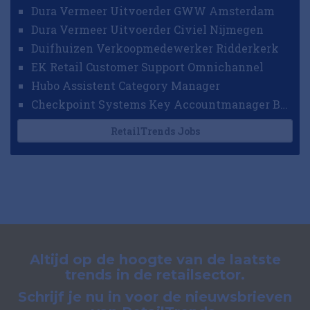
Dura Vermeer Uitvoerder GWW Amsterdam
Dura Vermeer Uitvoerder Civiel Nijmegen
Duifhuizen Verkoopmedewerker Ridderkerk
EK Retail Customer Support Omnichannel
Hubo Assistent Category Manager
Checkpoint Systems Key Accountmanager Benelux
RetailTrends Jobs
Altijd op de hoogte van de laatste
trends in de retailsector.
Schrijf je nu in voor de nieuwsbrieven