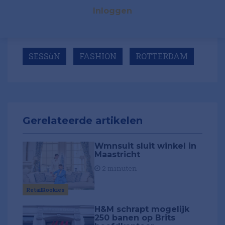
Inloggen
SESSùN
FASHION
ROTTERDAM
Gerelateerde artikelen
Wmnsuit sluit winkel in
Maastricht
2 minuten
RetailRookies
H&M schrapt mogelijk
250 banen op Brits