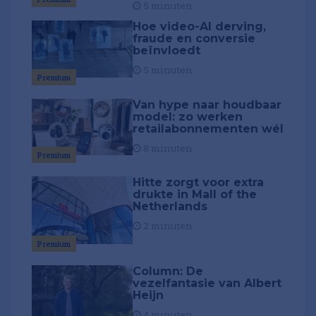
5 minuten
Hoe video-AI derving,
fraude en conversie
beïnvloedt
5 minuten
Premium
Van hype naar houdbaar
model: zo werken
retailabonnementen wél
8 minuten
Premium
Hitte zorgt voor extra
drukte in Mall of the
Netherlands
2 minuten
Premium
Column: De
vezelfantasie van Albert
Heijn
4 minuten