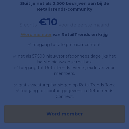
Sluit je net als 2.500 bedrijven aan bij de
RetailTrends-community
€10
Slechts
voor de eerste maand
Word member
van RetailTrends en krijg
;
✅ toegang tot alle premiumcontent;
✅ net als 57.500 nieuwsbriefabonnees dagelijks het
laatste nieuws in je mailbox;
✅ toegang tot RetailTrends-events, exclusief voor
members.
✅ gratis vacatureplaatsingen op RetailTrends Jobs;
✅ toegang tot contactgegevens in RetailTrends
Connect.
Word member