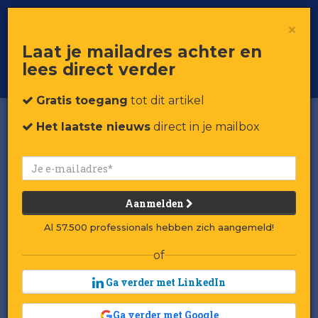
×
Toggle
Voor professionals in retail & brands
Laat je mailadres achter en
navigat
lees direct verder
Word member
Gratis toegang
tot dit artikel
Het laatste nieuws
direct in je mailbox
Aanmelden
Al 57.500 professionals hebben zich aangemeld!
of
Ga verder met LinkedIn
Ga verder met Google