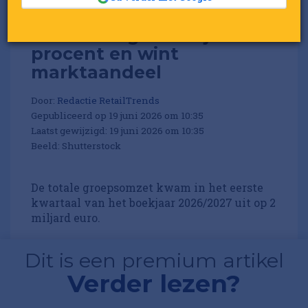
Hornbach groeit bijna 5
procent en wint
marktaandeel
Door:
Redactie RetailTrends
Gepubliceerd op 19 juni 2026 om 10:35
Laatst gewijzigd: 19 juni 2026 om 10:35
Beeld: Shutterstock
De totale groepsomzet kwam in het eerste
kwartaal van het boekjaar 2026/2027 uit op 2
miljard euro.
Dit is een premium artikel
Verder lezen?