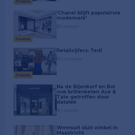
Premium
'Chanel blijft populairste
modemerk'
1 minuut
Premium
Retailcijfers: Tedi
2 minuten
Premium
Na de Bijenkorf en Bol
ook brillenketen Ace &
Tate getroffen door
datalek
1 minuut
Wmnsuit sluit winkel in
Maastricht