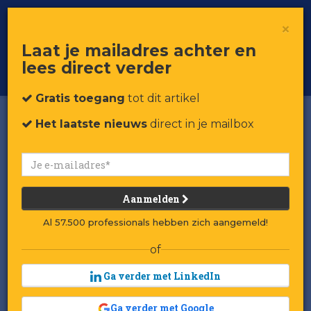
×
Toggle
Voor professionals in retail & brands
Laat je mailadres achter en
navigat
lees direct verder
Word member
Gratis toegang
tot dit artikel
Het laatste nieuws
direct in je mailbox
Aanmelden
Al 57.500 professionals hebben zich aangemeld!
of
Ga verder met LinkedIn
Ga verder met Google