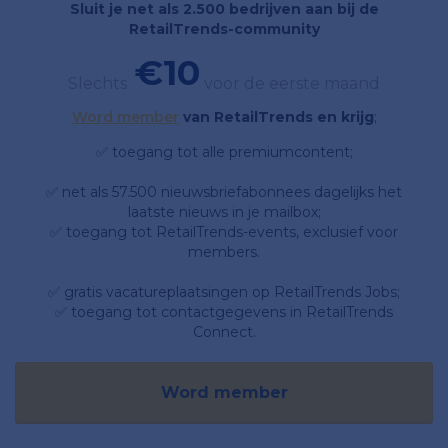
Sluit je net als 2.500 bedrijven aan bij de
RetailTrends-community
€10
Slechts
voor de eerste maand
Word member
van RetailTrends en krijg
;
✅ toegang tot alle premiumcontent;
✅ net als 57.500 nieuwsbriefabonnees dagelijks het
laatste nieuws in je mailbox;
✅ toegang tot RetailTrends-events, exclusief voor
members.
✅ gratis vacatureplaatsingen op RetailTrends Jobs;
✅ toegang tot contactgegevens in RetailTrends
Connect.
Word member