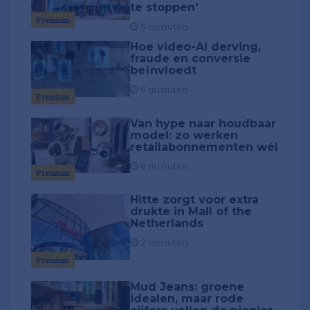
te stoppen'
Premium
5 minuten
Hoe video-AI derving,
fraude en conversie
beïnvloedt
5 minuten
Premium
Van hype naar houdbaar
model: zo werken
retailabonnementen wél
8 minuten
Premium
Hitte zorgt voor extra
drukte in Mall of the
Netherlands
2 minuten
Premium
Mud Jeans: groene
idealen, maar rode