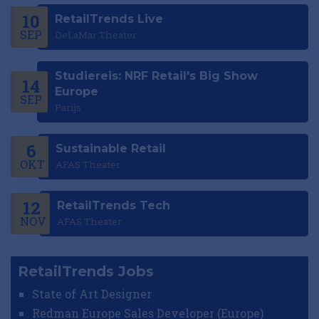
10
RetailTrends Live
SEP
DeLaMar Theater
Studiereis: NRF Retail's Big Show
14
Europe
SEP
Parijs
6
Sustainable Retail
OKT
AFAS Theater
12
RetailTrends Tech
NOV
AFAS Theater
RetailTrends Jobs
State of Art Designer
Redman Europe Sales Developer (Europe)