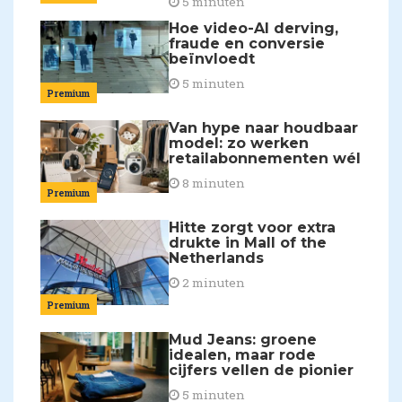
5 minuten
Hoe video-AI derving,
fraude en conversie
beïnvloedt
5 minuten
Premium
Van hype naar houdbaar
model: zo werken
retailabonnementen wél
8 minuten
Premium
Hitte zorgt voor extra
drukte in Mall of the
Netherlands
2 minuten
Premium
Mud Jeans: groene
idealen, maar rode
cijfers vellen de pionier
5 minuten