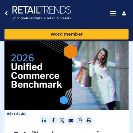
Toggle
Voor professionals in retail & brands
navigat
Word member
Advertorial