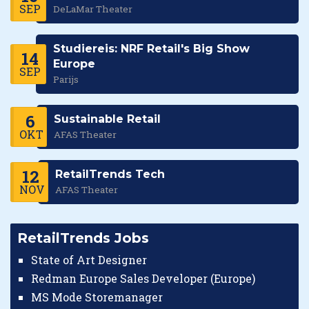
SEP
DeLaMar Theater
Studiereis: NRF Retail's Big Show
14
Europe
SEP
Parijs
6
Sustainable Retail
OKT
AFAS Theater
12
RetailTrends Tech
NOV
AFAS Theater
RetailTrends Jobs
State of Art Designer
Redman Europe Sales Developer (Europe)
MS Mode Storemanager