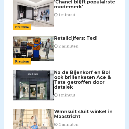
'Chanel blijft populairste
modemerk'
1 minuut
Premium
Retailcijfers: Tedi
2 minuten
Premium
Na de Bijenkorf en Bol
ook brillenketen Ace &
Tate getroffen door
datalek
1 minuut
Wmnsuit sluit winkel in
Maastricht
2 minuten