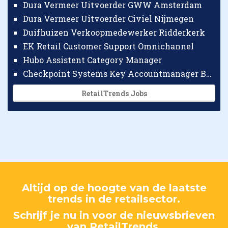
Dura Vermeer Uitvoerder GWW Amsterdam
Dura Vermeer Uitvoerder Civiel Nijmegen
Duifhuizen Verkoopmedewerker Ridderkerk
EK Retail Customer Support Omnichannel
Hubo Assistent Category Manager
Checkpoint Systems Key Accountmanager Benelux
RetailTrends Jobs
Altijd op de hoogte van de laatste
trends in de retailsector.
Schrijf je nu in voor de nieuwsbrieven
van RetailTrends.