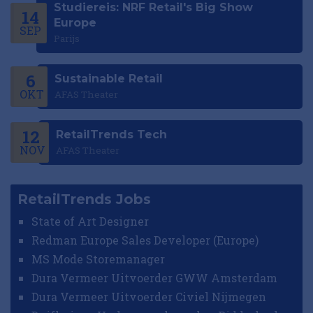
Studiereis: NRF Retail's Big Show
14
Europe
SEP
Parijs
6
Sustainable Retail
OKT
AFAS Theater
12
RetailTrends Tech
NOV
AFAS Theater
RetailTrends Jobs
State of Art Designer
Redman Europe Sales Developer (Europe)
MS Mode Storemanager
Dura Vermeer Uitvoerder GWW Amsterdam
Dura Vermeer Uitvoerder Civiel Nijmegen