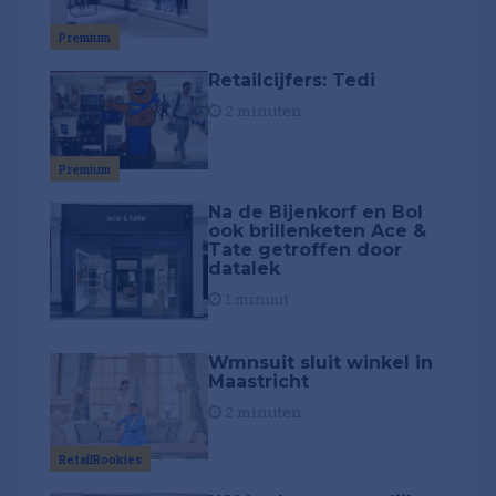
Premium
Retailcijfers: Tedi
2 minuten
Premium
Na de Bijenkorf en Bol
ook brillenketen Ace &
Tate getroffen door
datalek
1 minuut
Wmnsuit sluit winkel in
Maastricht
2 minuten
RetailRookies