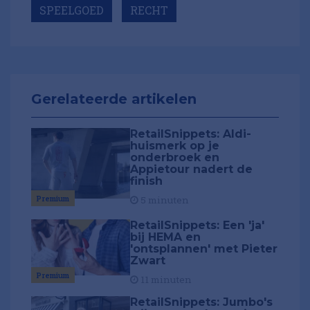
SPEELGOED
RECHT
Gerelateerde artikelen
RetailSnippets: Aldi-
huismerk op je
onderbroek en
Appietour nadert de
finish
Premium
5 minuten
RetailSnippets: Een 'ja'
bij HEMA en
'ontsplannen' met Pieter
Zwart
Premium
11 minuten
RetailSnippets: Jumbo's