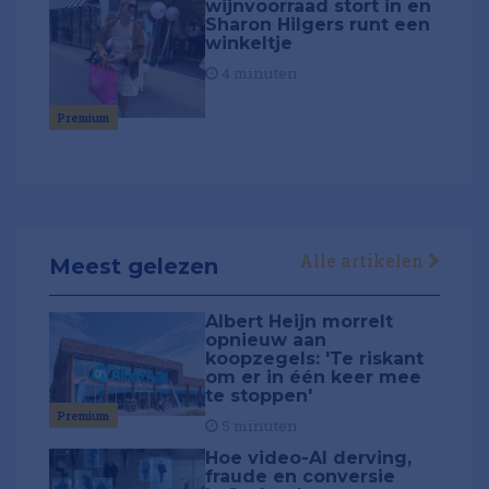
wijnvoorraad stort in en
Sharon Hilgers runt een
winkeltje
4 minuten
Premium
Alle artikelen
Meest gelezen
Albert Heijn morrelt
opnieuw aan
koopzegels: 'Te riskant
om er in één keer mee
te stoppen'
Premium
5 minuten
Hoe video-AI derving,
fraude en conversie