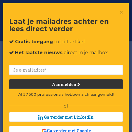
×
Toggle
Voor professionals in retail & brands
Laat je mailadres achter en
navigat
lees direct verder
Word member
Gratis toegang
tot dit artikel
Het laatste nieuws
direct in je mailbox
Aanmelden
Al 57.500 professionals hebben zich aangemeld!
of
Ga verder met LinkedIn
Ga verder met Google