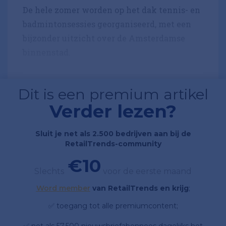
De hele zomer worden op het dak tennis- en
badmintonsessies georganiseerd, met een
bijzonder uitzicht over de Amsterdamse
binnenstad.
Dit is een premium artikel
Verder lezen?
Sluit je net als 2.500 bedrijven aan bij de
RetailTrends-community
€10
Slechts
voor de eerste maand
Word member
van RetailTrends en krijg
;
✅ toegang tot alle premiumcontent;
✅ net als 57.500 nieuwsbriefabonnees dagelijks het