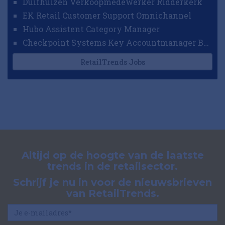
Duifhuizen Verkoopmedewerker Ridderkerk
EK Retail Customer Support Omnichannel
Hubo Assistent Category Manager
Checkpoint Systems Key Accountmanager Benelux
RetailTrends Jobs
Altijd op de hoogte van de laatste
trends in de retailsector.
Schrijf je nu in voor de nieuwsbrieven
van RetailTrends.