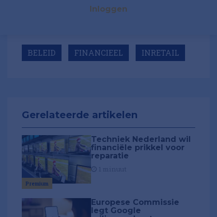
Inloggen
BELEID
FINANCIEEL
INRETAIL
Gerelateerde artikelen
Techniek Nederland wil
financiële prikkel voor
reparatie
1 minuut
Premium
Europese Commissie
legt Google