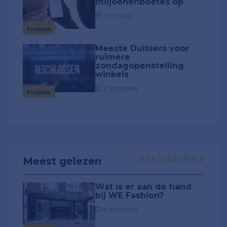
miljoenenboetes op
1 minuut
Premium
Meeste Duitsers voor
ruimere
zondagopenstelling
winkels
2 minuten
Premium
Alle artikelen
Meest gelezen
Wat is er aan de hand
bij WE Fashion?
8 minuten