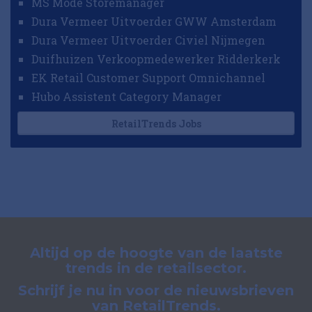
MS Mode Storemanager
Dura Vermeer Uitvoerder GWW Amsterdam
Dura Vermeer Uitvoerder Civiel Nijmegen
Duifhuizen Verkoopmedewerker Ridderkerk
EK Retail Customer Support Omnichannel
Hubo Assistent Category Manager
RetailTrends Jobs
Altijd op de hoogte van de laatste
trends in de retailsector.
Schrijf je nu in voor de nieuwsbrieven
van RetailTrends.