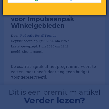
Inretail wil 100 miljoen
voor Impulsaanpak
Winkelgebieden
Door:
Redactie RetailTrends
Gepubliceerd op 1 juli 2026 om 12:57
Laatst gewijzigd: 1 juli 2026 om 13:18
Beeld: Shutterstock
De coalitie sprak af het programma voort te
zetten, maar heeft daar nog geen budget
voor gereserveerd.
Dit is een premium artikel
Verder lezen?