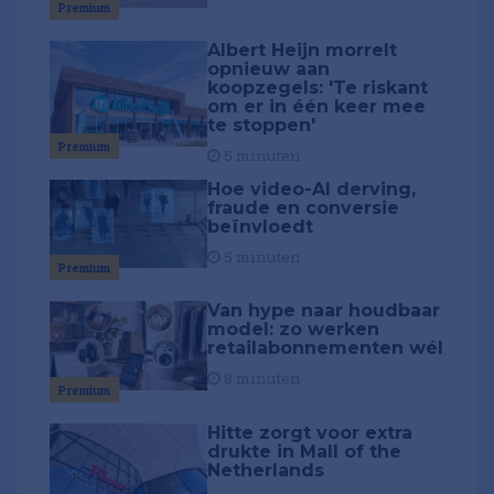
Premium
Albert Heijn morrelt
opnieuw aan
koopzegels: 'Te riskant
om er in één keer mee
te stoppen'
Premium
5 minuten
Hoe video-AI derving,
fraude en conversie
beïnvloedt
5 minuten
Premium
Van hype naar houdbaar
model: zo werken
retailabonnementen wél
8 minuten
Premium
Hitte zorgt voor extra
drukte in Mall of the
Netherlands