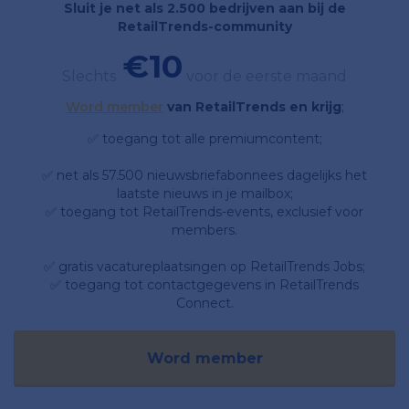
Sluit je net als 2.500 bedrijven aan bij de
RetailTrends-community
€10
Slechts
voor de eerste maand
Word member
van RetailTrends en krijg
;
✅ toegang tot alle premiumcontent;
✅ net als 57.500 nieuwsbriefabonnees dagelijks het
laatste nieuws in je mailbox;
✅ toegang tot RetailTrends-events, exclusief voor
members.
✅ gratis vacatureplaatsingen op RetailTrends Jobs;
✅ toegang tot contactgegevens in RetailTrends
Connect.
Word member