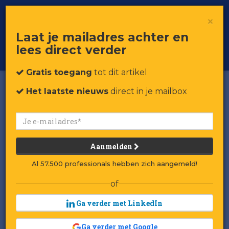
×
Toggle
Voor professionals in retail & brands
Laat je mailadres achter en
navigat
lees direct verder
Word member
Gratis toegang
tot dit artikel
Het laatste nieuws
direct in je mailbox
Aanmelden
Al 57.500 professionals hebben zich aangemeld!
of
Ga verder met LinkedIn
Ga verder met Google