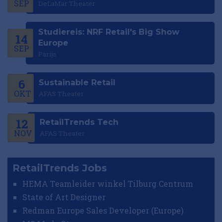
SEP
DeLaMar Theater
Studiereis: NRF Retail's Big Show
14
Europe
SEP
Parijs
6
Sustainable Retail
OKT
AFAS Theater
12
RetailTrends Tech
NOV
AFAS Theater
RetailTrends Jobs
HEMA Teamleider winkel Tilburg Centrum
State of Art Designer
Redman Europe Sales Developer (Europe)