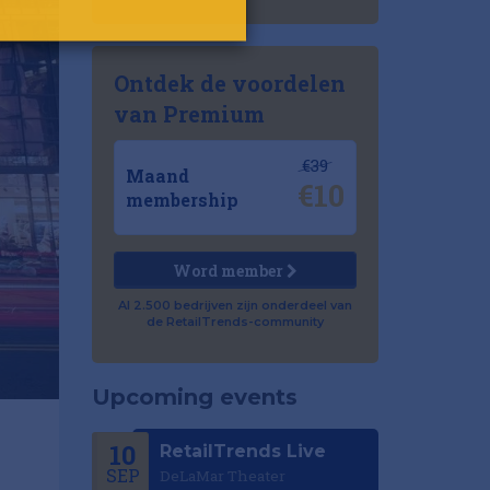
Ontdek de voordelen
van Premium
€39
Maand
€10
membership
Word member
Al 2.500 bedrijven zijn onderdeel van
de RetailTrends-community
Upcoming events
10
RetailTrends Live
SEP
DeLaMar Theater