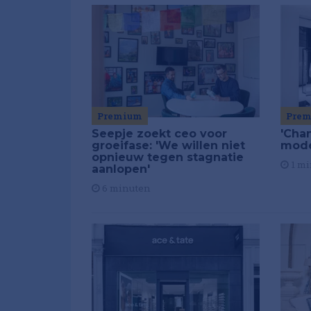
Premium
Pre
Seepje zoekt ceo voor
'Chan
groeifase: 'We willen niet
mod
opnieuw tegen stagnatie
1 mi
aanlopen'
6 minuten