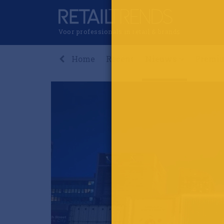
Voor professionals in retail & brands
Home
Recent
Nieuws
Premi