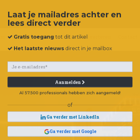
Laat je mailadres achter en
lees direct verder
um
Events
Connect
Jobs
Adverteren
Contact
Gratis toegang
tot dit artikel
Het laatste nieuws
direct in je mailbox
Aanmelden
Al 57.500 professionals hebben zich aangemeld!
of
Ga verder met LinkedIn