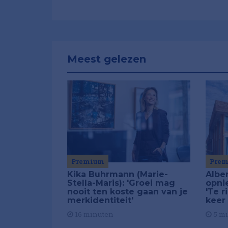
Meest gelezen
Premium
Pre
Kika Buhrmann (Marie-
Alber
Stella-Maris): 'Groei mag
opni
nooit ten koste gaan van je
'Te r
merkidentiteit'
keer
16 minuten
5 m