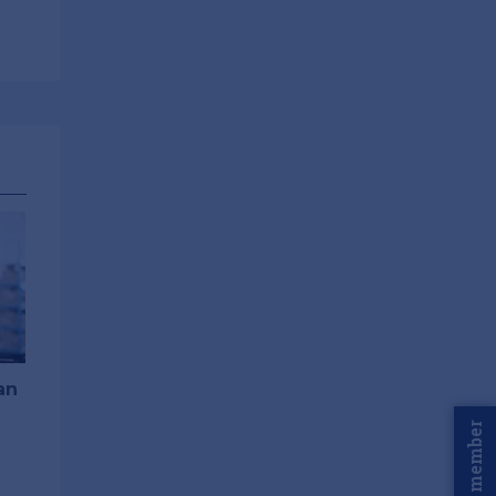
an
Word member