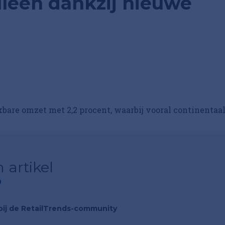
lleen dankzij nieuwe
jkbare omzet met 2,2 procent, waarbij vooral continentaa
 artikel
?
n bij de RetailTrends-community