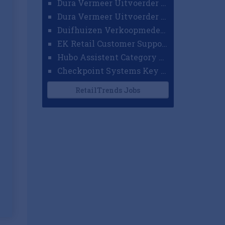
Dura Vermeer Uitvoerder GWW Amsterdam
Dura Vermeer Uitvoerder Civiel Nijmegen
Duifhuizen Verkoopmedewerker Ridderkerk
EK Retail Customer Support Omnichannel
Hubo Assistent Category Manager
Checkpoint Systems Key Accountmanager Benelux
RetailTrends Jobs