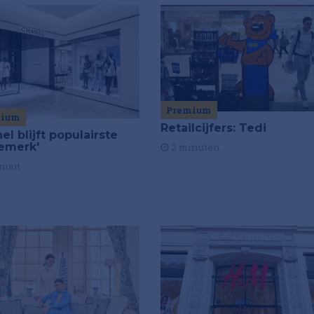
Premium
mium
Retailcijfers: Tedi
el blijft populairste
emerk'
2 minuten
nuut