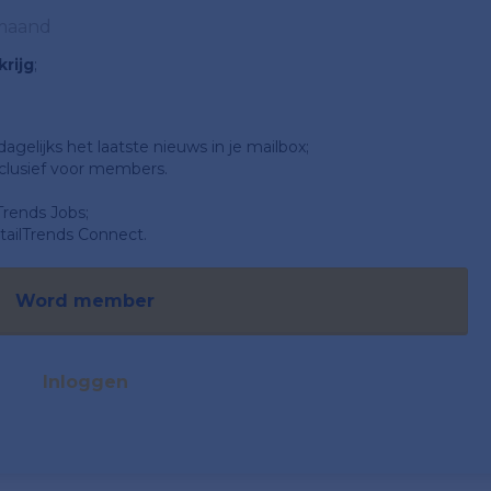
 maand
rijg
;
gelijks het laatste nieuws in je mailbox;
clusief voor members.
Trends Jobs;
ailTrends Connect.
Word member
Inloggen