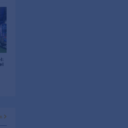
l:
el
en