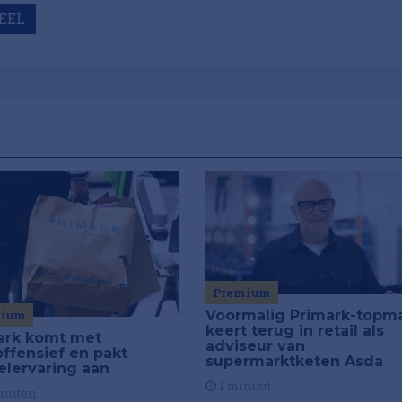
EEL
Premium
Voormalig Primark-topm
mium
keert terug in retail als
ark komt met
adviseur van
offensief en pakt
supermarktketen Asda
elervaring aan
1 minuut
inuten