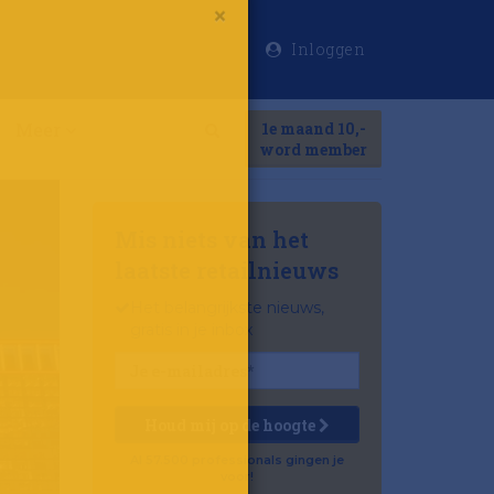
Inloggen
×
Meer
1e maand 10,-
Search
word member
Mis niets van het
laatste retailnieuws
Het belangrijkste nieuws,
gratis in je inbox
Houd mij op de hoogte
Al 57.500 professionals gingen je
voor!