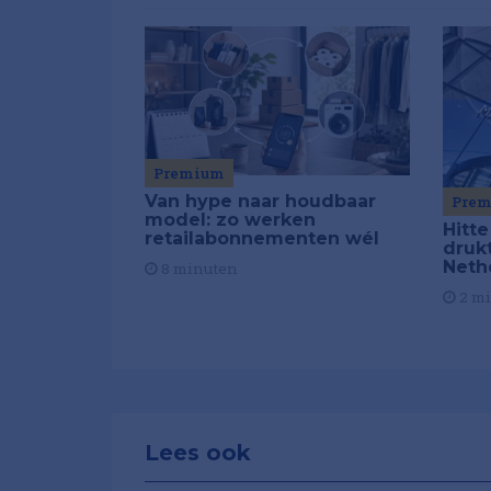
Premium
Van hype naar houdbaar
Pre
model: zo werken
Hitte
retailabonnementen wél
drukt
Neth
8 minuten
2 m
Lees ook