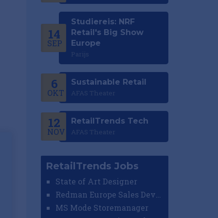
Studiereis: NRF
14
Retail's Big Show
SEP
Europe
Parijs
6
Sustainable Retail
OKT
AFAS Theater
l
12
RetailTrends Tech
NOV
AFAS Theater
RetailTrends Jobs
State of Art Designer
Redman Europe Sales Developer (Europe)
MS Mode Storemanager