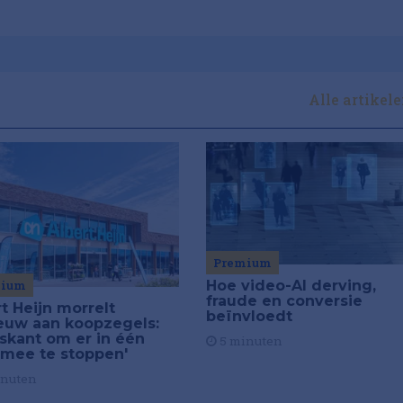
Alle artikel
Premium
mium
Hoe video-AI derving,
fraude en conversie
t Heijn morrelt
beïnvloedt
euw aan koopzegels:
iskant om er in één
5 minuten
 mee te stoppen'
inuten