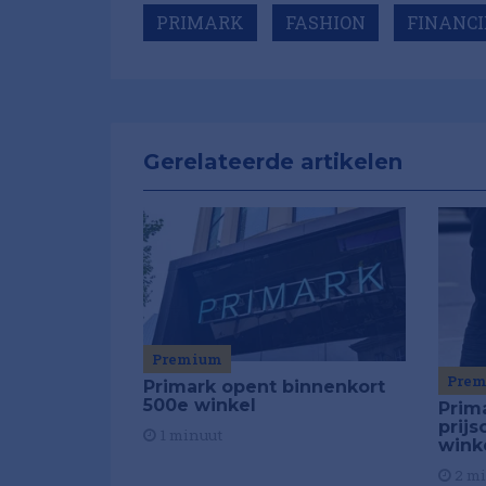
PRIMARK
FASHION
FINANCI
Gerelateerde artikelen
Premium
Pre
Primark opent binnenkort
500e winkel
Prim
prijs
1 minuut
wink
2 m