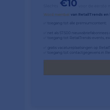
€10
Slechts
voor de eerste
Word member
van RetailTrends en k
✅ toegang tot alle premiumcontent;
✅ net als 57.500 nieuwsbriefabonnees da
✅ toegang tot RetailTrends-events, ex
✅ gratis vacatureplaatsingen op Retail
✅ toegang tot contactgegevens in Ret