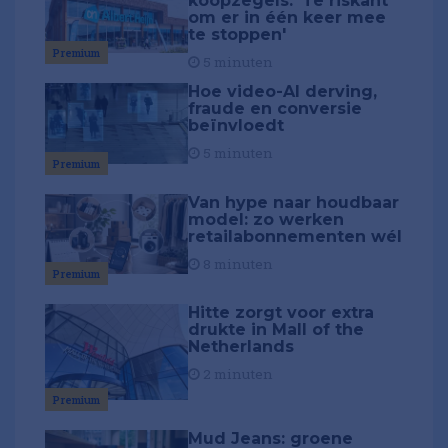
koopzegels: 'Te riskant
om er in één keer mee
te stoppen'
Premium
5 minuten
Hoe video-AI derving,
fraude en conversie
beïnvloedt
5 minuten
Premium
Van hype naar houdbaar
model: zo werken
retailabonnementen wél
8 minuten
Premium
Hitte zorgt voor extra
drukte in Mall of the
Netherlands
2 minuten
Premium
Mud Jeans: groene