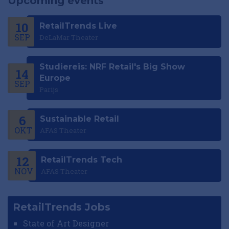
Upcoming events
10
RetailTrends Live
SEP
DeLaMar Theater
Studiereis: NRF Retail's Big Show
14
Europe
SEP
Parijs
6
Sustainable Retail
OKT
AFAS Theater
12
RetailTrends Tech
NOV
AFAS Theater
RetailTrends Jobs
State of Art Designer