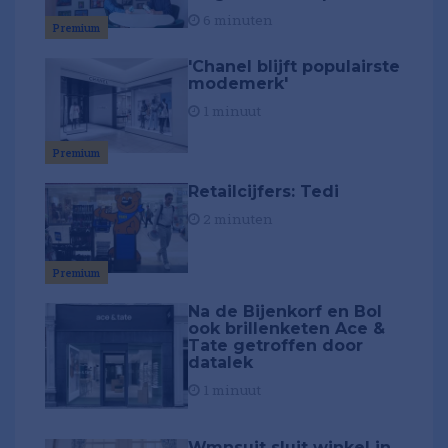
6 minuten
Premium
'Chanel blijft populairste
modemerk'
1 minuut
Premium
Retailcijfers: Tedi
2 minuten
Premium
Na de Bijenkorf en Bol
ook brillenketen Ace &
Tate getroffen door
datalek
1 minuut
Wmnsuit sluit winkel in