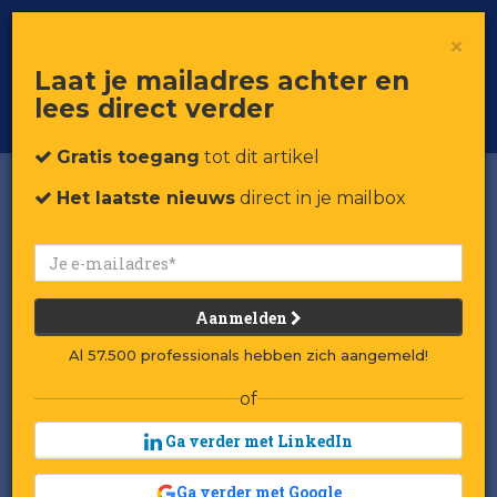
×
Toggle
Voor professionals in retail & brands
Laat je mailadres achter en
navigat
lees direct verder
Word member
Gratis toegang
tot dit artikel
Het laatste nieuws
direct in je mailbox
Aanmelden
Al 57.500 professionals hebben zich aangemeld!
of
Ga verder met LinkedIn
Ga verder met Google