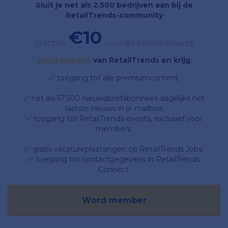
Sluit je net als 2.500 bedrijven aan bij de
RetailTrends-community
€10
Slechts
voor de eerste maand
Word member
van RetailTrends en krijg
;
✅ toegang tot alle premiumcontent;
✅ net als 57.500 nieuwsbriefabonnees dagelijks het
laatste nieuws in je mailbox;
✅ toegang tot RetailTrends-events, exclusief voor
members.
✅ gratis vacatureplaatsingen op RetailTrends Jobs;
✅ toegang tot contactgegevens in RetailTrends
Connect.
Word member