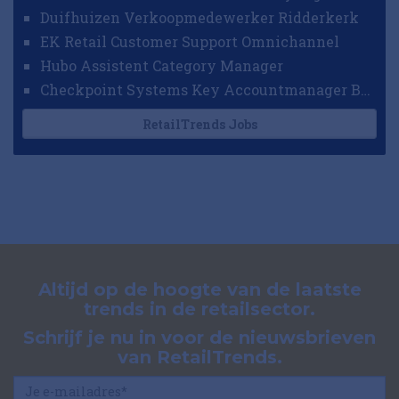
Duifhuizen Verkoopmedewerker Ridderkerk
EK Retail Customer Support Omnichannel
Hubo Assistent Category Manager
Checkpoint Systems Key Accountmanager Benelux
RetailTrends Jobs
Altijd op de hoogte van de laatste
trends in de retailsector.
Schrijf je nu in voor de nieuwsbrieven
van RetailTrends.