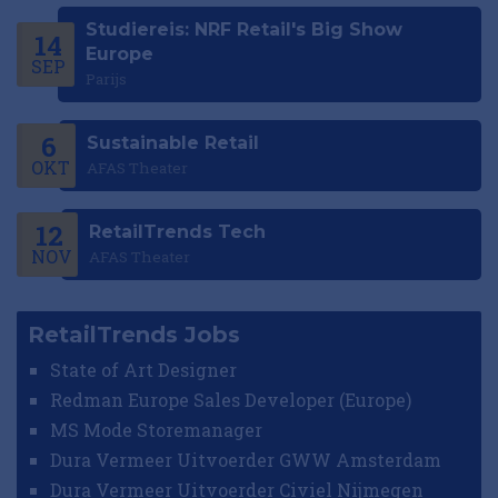
Studiereis: NRF Retail's Big Show
14
Europe
SEP
Parijs
6
Sustainable Retail
OKT
AFAS Theater
12
RetailTrends Tech
NOV
AFAS Theater
RetailTrends Jobs
State of Art Designer
Redman Europe Sales Developer (Europe)
MS Mode Storemanager
Dura Vermeer Uitvoerder GWW Amsterdam
Dura Vermeer Uitvoerder Civiel Nijmegen