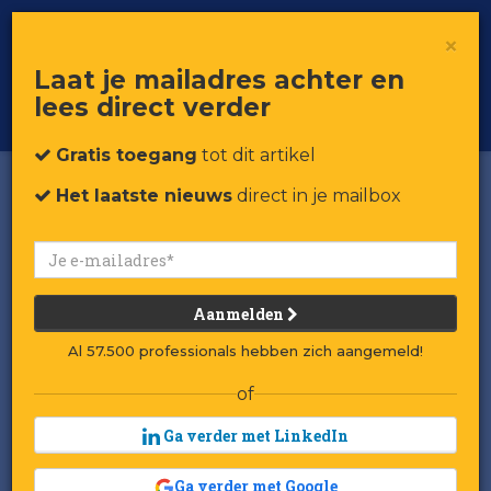
×
Toggle
Voor professionals in retail & brands
Laat je mailadres achter en
navigat
lees direct verder
Word member
Gratis toegang
tot dit artikel
Het laatste nieuws
direct in je mailbox
Aanmelden
Al 57.500 professionals hebben zich aangemeld!
of
Ga verder met LinkedIn
Ga verder met Google