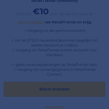
RetailTrends-community
€10
Slechts
voor de eerste maand
Word member
van RetailTrends en krijg
;
✅ toegang tot alle premiumcontent;
✅ net als 57.500 nieuwsbriefabonnees dagelijks het
laatste nieuws in je mailbox;
✅ toegang tot RetailTrends-events, exclusief voor
members.
✅ gratis vacatureplaatsingen op RetailTrends Jobs;
✅ toegang tot contactgegevens in RetailTrends
Connect.
Word member
Inloggen