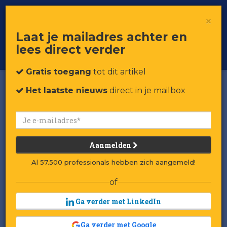
×
Toggle
Voor professionals in retail & brands
Laat je mailadres achter en
navigat
lees direct verder
Word member
Gratis toegang
tot dit artikel
Het laatste nieuws
direct in je mailbox
Aanmelden
Al 57.500 professionals hebben zich aangemeld!
of
Ga verder met LinkedIn
Ga verder met Google