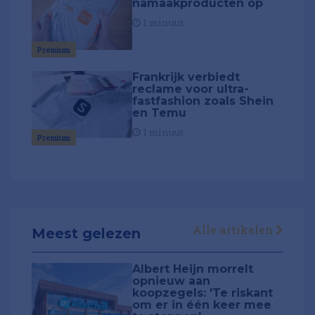
namaakproducten op
1 minuut
Premium
Frankrijk verbiedt
reclame voor ultra-
fastfashion zoals Shein
en Temu
1 minuut
Premium
Alle artikelen
Meest gelezen
Albert Heijn morrelt
opnieuw aan
koopzegels: 'Te riskant
om er in één keer mee