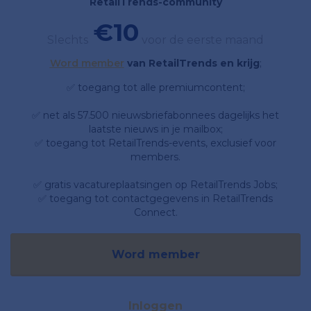
RetailTrends-community
€10
Slechts
voor de eerste maand
Word member
van RetailTrends en krijg
;
✅ toegang tot alle premiumcontent;
✅ net als 57.500 nieuwsbriefabonnees dagelijks het
laatste nieuws in je mailbox;
✅ toegang tot RetailTrends-events, exclusief voor
members.
✅ gratis vacatureplaatsingen op RetailTrends Jobs;
✅ toegang tot contactgegevens in RetailTrends
Connect.
Word member
Inloggen