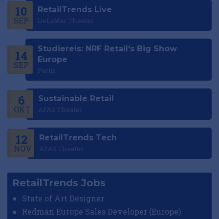
10
RetailTrends Live
SEP
DeLaMar Theater
Studiereis: NRF Retail's Big Show
14
Europe
SEP
Parijs
6
Sustainable Retail
OKT
AFAS Theater
12
RetailTrends Tech
NOV
AFAS Theater
RetailTrends Jobs
State of Art Designer
Redman Europe Sales Developer (Europe)