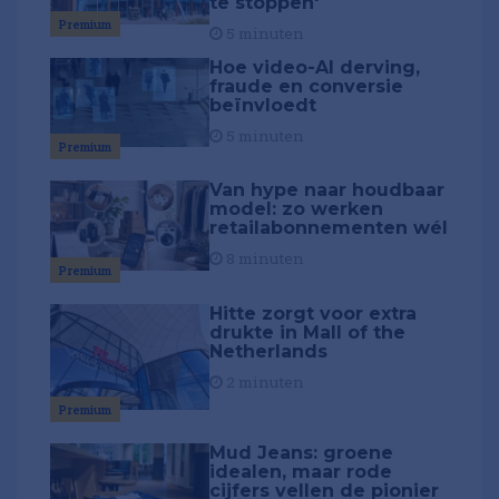
te stoppen'
Premium
5 minuten
Hoe video-AI derving,
fraude en conversie
beïnvloedt
5 minuten
Premium
Van hype naar houdbaar
model: zo werken
retailabonnementen wél
8 minuten
Premium
Hitte zorgt voor extra
drukte in Mall of the
Netherlands
2 minuten
Premium
Mud Jeans: groene
idealen, maar rode
cijfers vellen de pionier