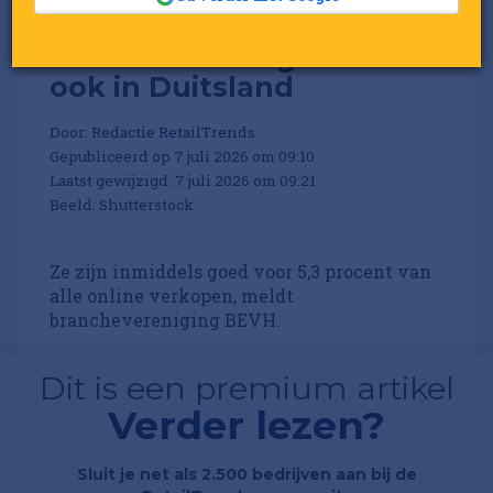
Temu en Shein groeien
ook in Duitsland
Door:
Redactie RetailTrends
Gepubliceerd op 7 juli 2026 om 09:10
Laatst gewijzigd: 7 juli 2026 om 09:21
Beeld: Shutterstock
Ze zijn inmiddels goed voor 5,3 procent van
alle online verkopen, meldt
branchevereniging BEVH.
Dit is een premium artikel
Verder lezen?
Sluit je net als 2.500 bedrijven aan bij de