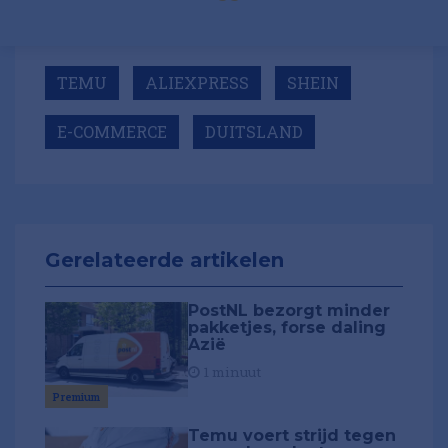
TEMU
ALIEXPRESS
SHEIN
E-COMMERCE
DUITSLAND
Gerelateerde artikelen
PostNL bezorgt minder
pakketjes, forse daling
Azië
1 minuut
Premium
Temu voert strijd tegen