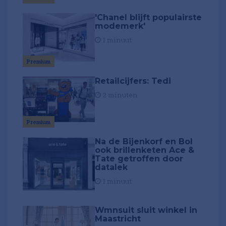
'Chanel blijft populairste
modemerk'
1 minuut
Premium
Retailcijfers: Tedi
2 minuten
Premium
Na de Bijenkorf en Bol
ook brillenketen Ace &
Tate getroffen door
datalek
1 minuut
Wmnsuit sluit winkel in
Maastricht