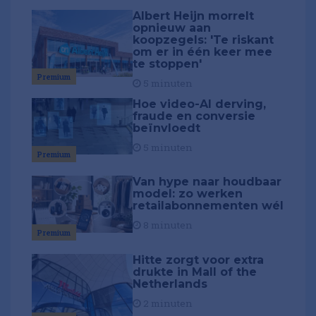
Albert Heijn morrelt
opnieuw aan
koopzegels: 'Te riskant
om er in één keer mee
te stoppen'
Premium
5 minuten
Hoe video-AI derving,
fraude en conversie
beïnvloedt
5 minuten
Premium
Van hype naar houdbaar
model: zo werken
retailabonnementen wél
8 minuten
Premium
Hitte zorgt voor extra
drukte in Mall of the
Netherlands
2 minuten