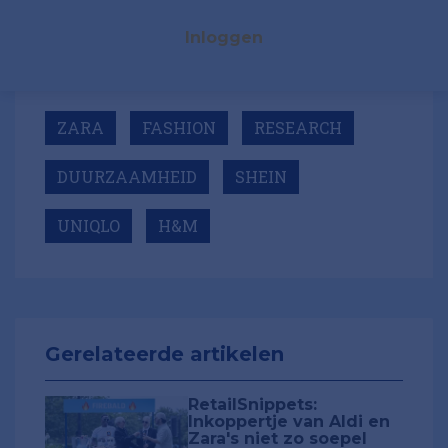
Inloggen
ZARA
FASHION
RESEARCH
DUURZAAMHEID
SHEIN
UNIQLO
H&M
Gerelateerde artikelen
RetailSnippets:
Inkoppertje van Aldi en
Zara's niet zo soepel