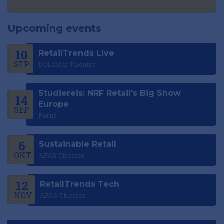
Upcoming events
10
RetailTrends Live
SEP
DeLaMar Theater
Studiereis: NRF Retail's Big Show
14
Europe
SEP
Parijs
6
Sustainable Retail
OKT
AFAS Theater
12
RetailTrends Tech
NOV
AFAS Theater