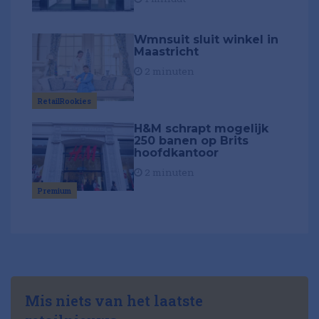
Wmnsuit sluit winkel in
Maastricht
2 minuten
RetailRookies
H&M schrapt mogelijk
250 banen op Brits
hoofdkantoor
2 minuten
Premium
Mis niets van het laatste