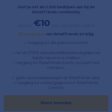
Sluit je net als 2.500 bedrijven aan bij de
RetailTrends-community
€10
Slechts
voor de eerste maand
Word member
van RetailTrends en krijg
;
✅ toegang tot alle premiumcontent;
✅ net als 57.500 nieuwsbriefabonnees dagelijks het
laatste nieuws in je mailbox;
✅ toegang tot RetailTrends-events, exclusief voor
members.
✅ gratis vacatureplaatsingen op RetailTrends Jobs;
✅ toegang tot contactgegevens in RetailTrends
Connect.
Word member