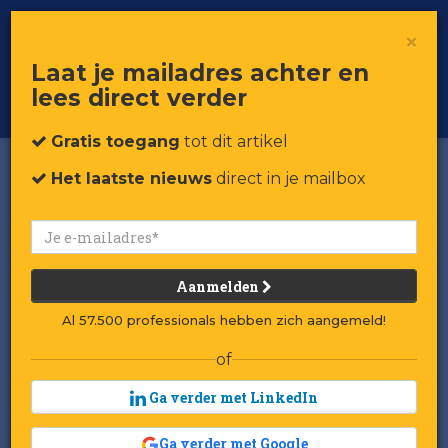
×
Toggle
Voor professionals in retail & brands
Laat je mailadres achter en
navigat
lees direct verder
Word member
Gratis toegang
tot dit artikel
Het laatste nieuws
direct in je mailbox
Aanmelden
Al 57.500 professionals hebben zich aangemeld!
of
Ga verder met LinkedIn
Ga verder met Google