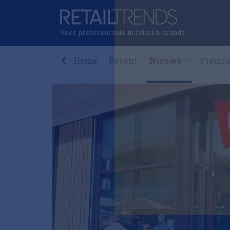
Voor professionals in retail & brands
Home
Recent
Nieuws
Premi