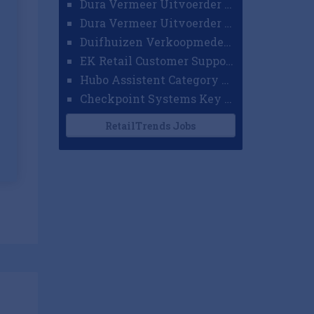
Dura Vermeer Uitvoerder GWW Amsterdam
Dura Vermeer Uitvoerder Civiel Nijmegen
Duifhuizen Verkoopmedewerker Ridderkerk
EK Retail Customer Support Omnichannel
Hubo Assistent Category Manager
Checkpoint Systems Key Accountmanager Benelux
RetailTrends Jobs