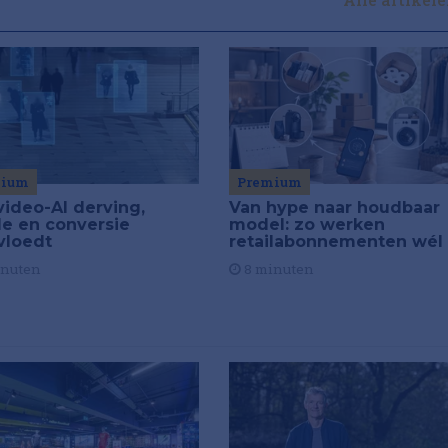
Premium
mium
Van hype naar houdbaar
video-AI derving,
model: zo werken
de en conversie
retailabonnementen wél
vloedt
8 minuten
inuten