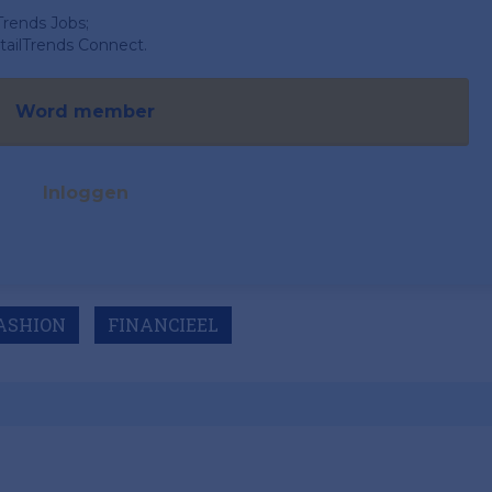
Trends Jobs;
ailTrends Connect.
Word member
Inloggen
ASHION
FINANCIEEL