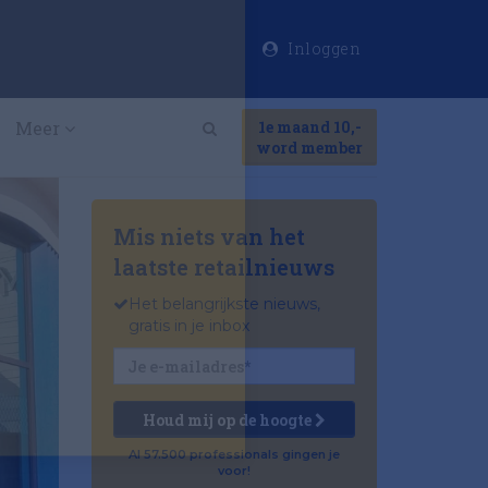
Inloggen
×
Meer
1e maand 10,-
Search
word member
Mis niets van het
laatste retailnieuws
Het belangrijkste nieuws,
gratis in je inbox
Houd mij op de hoogte
Al 57.500 professionals gingen je
voor!