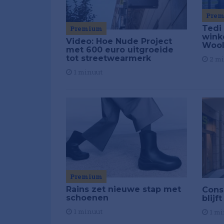
Pre
Tedi
Premium
wink
Video: Hoe Nude Project
Wool
met 600 euro uitgroeide
tot streetwearmerk
2 m
1 minuut
Premium
Rains zet nieuwe stap met
Cons
schoenen
blij
1 minuut
1 mi