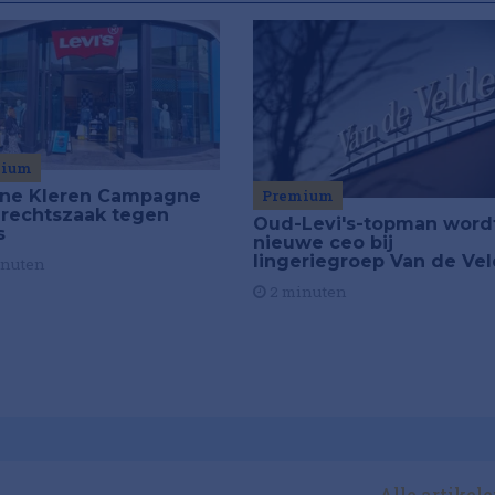
mium
ne Kleren Campagne
Premium
t rechtszaak tegen
Oud-Levi's-topman word
s
nieuwe ceo bij
lingeriegroep Van de Ve
inuten
2 minuten
Alle artikel