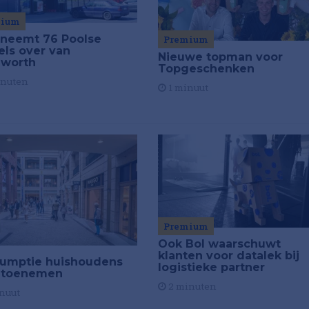
mium
 neemt 76 Poolse
Premium
els over van
Nieuwe topman voor
worth
Topgeschenken
inuten
1 minuut
Premium
Ook Bol waarschuwt
klanten voor datalek bij
umptie huishoudens
logistieke partner
ft toenemen
2 minuten
nuut