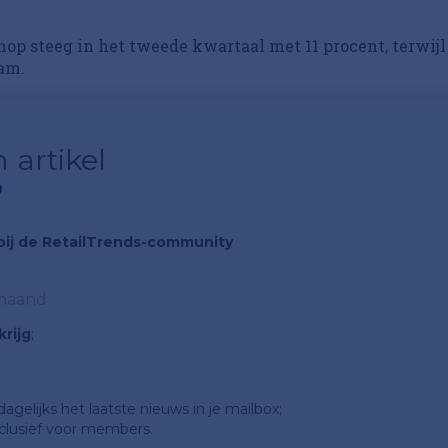
op steeg in het tweede kwartaal met 11 procent, terwijl
am.
 artikel
?
n bij de RetailTrends-community
 maand
rijg
;
gelijks het laatste nieuws in je mailbox;
clusief voor members.