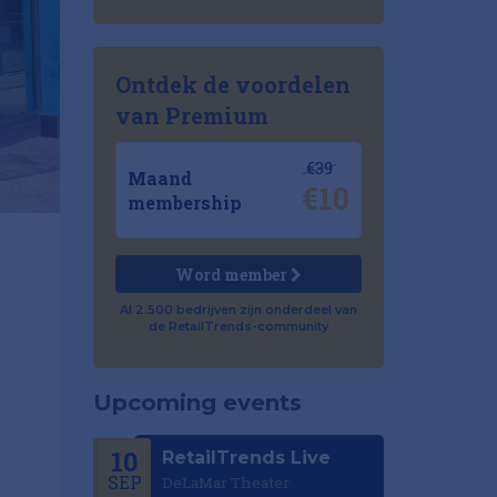
Ontdek de voordelen
van Premium
€39
Maand
€10
membership
Word member
Al 2.500 bedrijven zijn onderdeel van
de RetailTrends-community
Upcoming events
10
RetailTrends Live
SEP
DeLaMar Theater