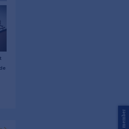
t
lde
Word member
en