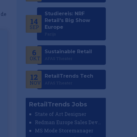
 de
Studiereis: NRF
14
Retail's Big Show
SEP
Europe
Parijs
6
Sustainable Retail
OKT
AFAS Theater
12
RetailTrends Tech
NOV
AFAS Theater
RetailTrends Jobs
State of Art Designer
Redman Europe Sales Developer (Europe)
MS Mode Storemanager