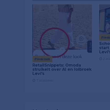
Pre
Scho
star
Levi'
2 m
Premium
RetailSnippets: Omoda
struikelt over AI en lolbroek
Levi's
7 minuten