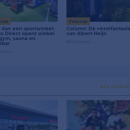
mium
Premium
 dan een sportwinkel:
Column: De vezelfantasi
ts Direct opent winkel
van Albert Heijn
gym, sauna en
4 minuten
ebar
inuten
Alle artikel