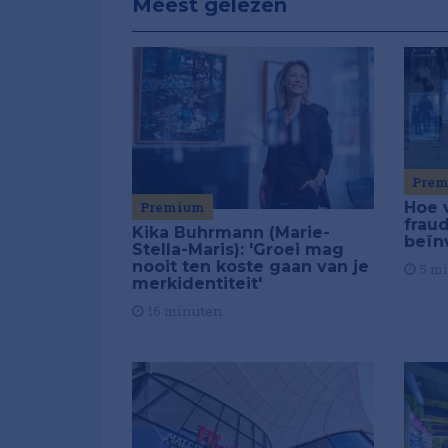
Meest gelezen
Pre
Premium
Hoe 
frau
Kika Buhrmann (Marie-
beïn
Stella-Maris): 'Groei mag
nooit ten koste gaan van je
5 m
merkidentiteit'
16 minuten