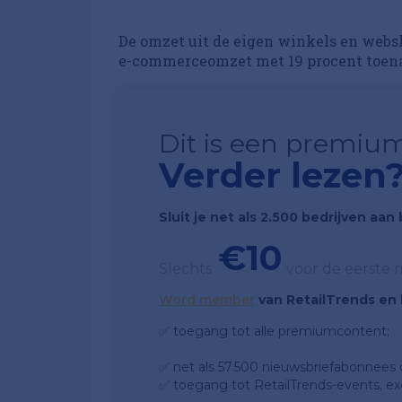
De omzet uit de eigen winkels en websh
e-commerceomzet met 19 procent toen
Dit is een premium
Verder lezen
Sluit je net als 2.500 bedrijven aa
€10
Slechts
voor de eerste
Word member
van RetailTrends en k
✅ toegang tot alle premiumcontent;
✅ net als 57.500 nieuwsbriefabonnees da
✅ toegang tot RetailTrends-events, ex