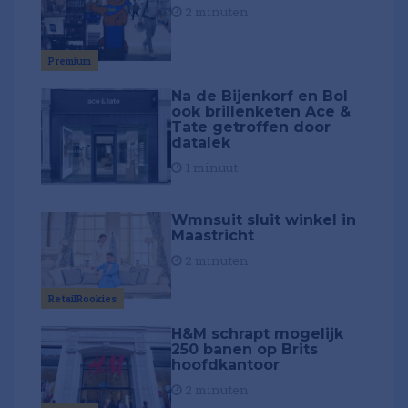
2 minuten
Premium
Na de Bijenkorf en Bol
ook brillenketen Ace &
Tate getroffen door
datalek
1 minuut
Wmnsuit sluit winkel in
Maastricht
2 minuten
RetailRookies
H&M schrapt mogelijk
250 banen op Brits
hoofdkantoor
2 minuten