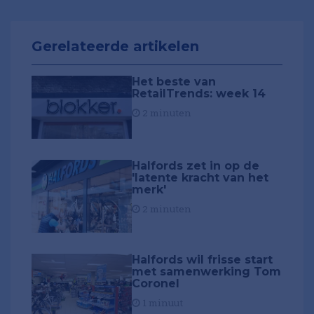
Gerelateerde artikelen
Het beste van
RetailTrends: week 14
2 minuten
Halfords zet in op de
'latente kracht van het
merk'
2 minuten
Halfords wil frisse start
met samenwerking Tom
Coronel
1 minuut