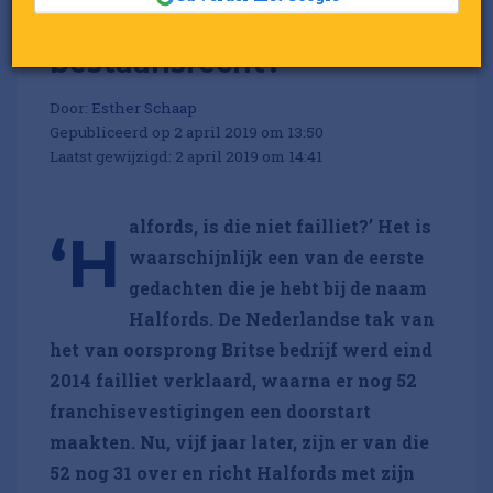
Heeft de formule van
Halfords nog
bestaansrecht?
Door:
Esther Schaap
Gepubliceerd op 2 april 2019 om 13:50
Laatst gewijzigd: 2 april 2019 om 14:41
alfords, is die niet failliet?’ Het is
‘H
waarschijnlijk een van de eerste
gedachten die je hebt bij de naam
Halfords. De Nederlandse tak van
het van oorsprong Britse bedrijf werd eind
2014 failliet verklaard, waarna er nog 52
franchisevestigingen een doorstart
maakten. Nu, vijf jaar later, zijn er van die
52 nog 31 over en richt Halfords met zijn