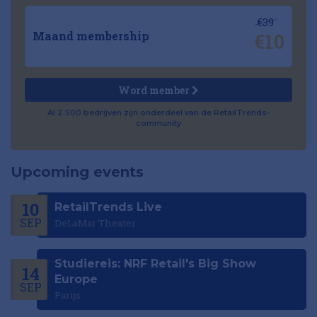
€39
€10
Maand membership
Word member
Al 2.500 bedrijven zijn onderdeel van de RetailTrends-
community
Upcoming events
10
RetailTrends Live
SEP
DeLaMar Theater
Studiereis: NRF Retail's Big Show
14
Europe
SEP
Parijs