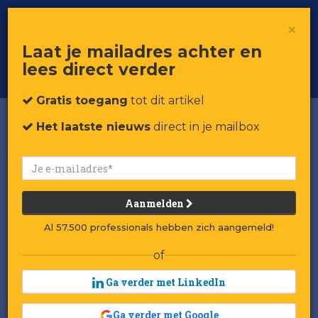
×
Toggle
Voor professionals in retail & brands
Laat je mailadres achter en
navigat
lees direct verder
Word member
Gratis toegang
tot dit artikel
Het laatste nieuws
direct in je mailbox
Aanmelden
Al 57.500 professionals hebben zich aangemeld!
of
Ga verder met LinkedIn
Ga verder met Google