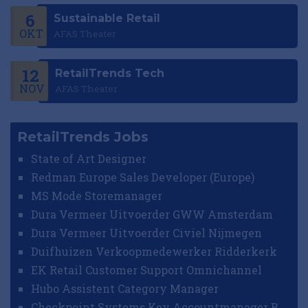
6
Sustainable Retail
OKT
AFAS Theater
12
RetailTrends Tech
NOV
AFAS Theater
RetailTrends Jobs
State of Art Designer
Redman Europe Sales Developer (Europe)
MS Mode Storemanager
Dura Vermeer Uitvoerder GWW Amsterdam
Dura Vermeer Uitvoerder Civiel Nijmegen
Duifhuizen Verkoopmedewerker Ridderkerk
EK Retail Customer Support Omnichannel
Hubo Assistent Category Manager
Checkpoint Systems Key Accountmanager Benelux