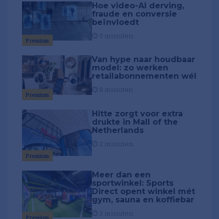
Hoe video-AI derving,
fraude en conversie
beïnvloedt
5 minuten
Premium
Van hype naar houdbaar
model: zo werken
retailabonnementen wél
8 minuten
Premium
Hitte zorgt voor extra
drukte in Mall of the
Netherlands
2 minuten
Premium
Meer dan een
sportwinkel: Sports
Direct opent winkel mét
gym, sauna en koffiebar
2 minuten
Premium