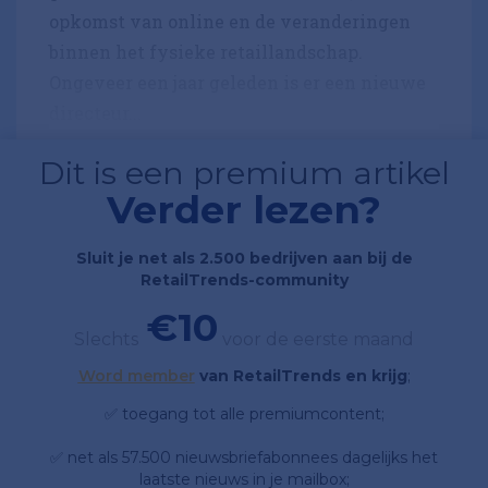
opkomst van online en de veranderingen
binnen het fysieke retaillandschap.
Ongeveer een jaar geleden is er een nieuwe
directeur...
Dit is een premium artikel
Verder lezen?
Sluit je net als 2.500 bedrijven aan bij de
RetailTrends-community
€10
Slechts
voor de eerste maand
Word member
van RetailTrends en krijg
;
✅ toegang tot alle premiumcontent;
✅ net als 57.500 nieuwsbriefabonnees dagelijks het
laatste nieuws in je mailbox;