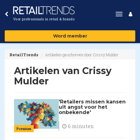
Toggle
Voor professionals in retail & brands
navigat
Word member
RetailTrends
Artikelen geschreven door Crissy Mulder
Artikelen van Crissy
Mulder
'Retailers missen kansen
uit angst voor het
onbekende'
6 minuten
Premium