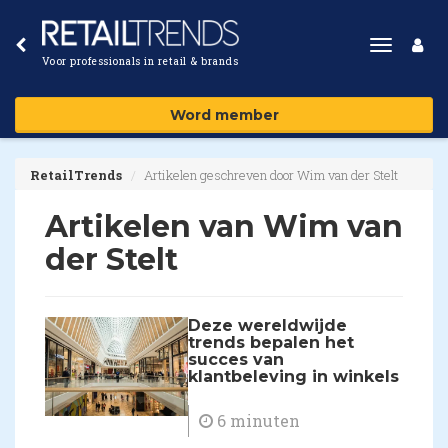
Toggle
Voor professionals in retail & brands
navigat
Word member
RetailTrends
Artikelen geschreven door Wim van der Stelt
Artikelen van Wim van
der Stelt
Deze wereldwijde
trends bepalen het
succes van
klantbeleving in winkels
6 minuten