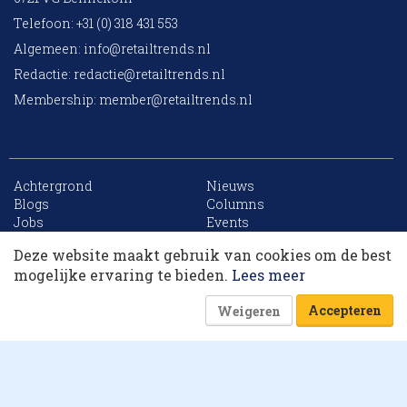
Telefoon: +31 (0) 318 431 553
Algemeen:
info@retailtrends.nl
Redactie:
redactie@retailtrends.nl
Membership:
member@retailtrends.nl
Achtergrond
Nieuws
10 collega’s
Blogs
Columns
Jobs
Events
Contact
Word member
Deze website maakt gebruik van cookies om de best
Archief
Sitemap
Korting op events
mogelijke ervaring te bieden.
Lees meer
Accepteren
Weigeren
Website is powered by