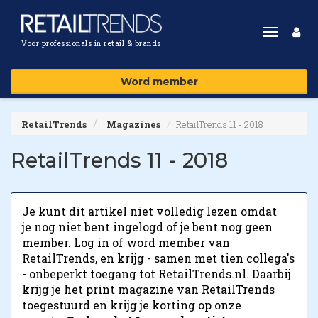
Toggle
Voor professionals in retail & brands
navigat
Word member
RetailTrends
Magazines
RetailTrends 11 - 2018
RetailTrends 11 - 2018
Je kunt dit artikel niet volledig lezen omdat
je nog niet bent ingelogd of je bent nog geen
member. Log in of word member van
RetailTrends, en krijg - samen met tien collega's
- onbeperkt toegang tot RetailTrends.nl. Daarbij
krijg je het print magazine van RetailTrends
toegestuurd en krijg je korting op onze