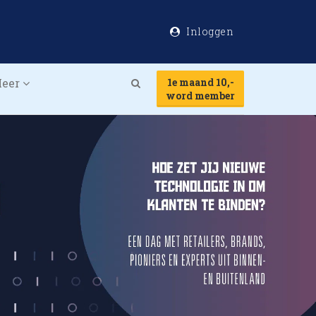
Inloggen
eer
1e maand 10,-
Search
word member