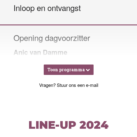
Inloop en ontvangst
Opening dagvoorzitter
Anic van Damme
Toon
programma
Richard van Hooijdonk
Vragen?
Stuur ons een e-mail
Trendwatcher
LINE-UP 2024
Ed Sander