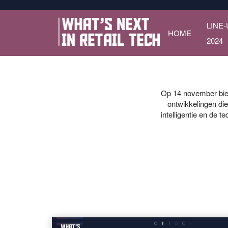
LINE‑
HOME
2024
Op 14 november bied
ontwikkelingen di
intelligentie en de 