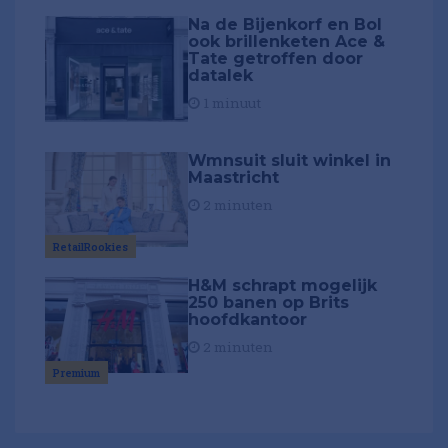
Na de Bijenkorf en Bol
ook brillenketen Ace &
Tate getroffen door
datalek
1 minuut
Wmnsuit sluit winkel in
Maastricht
2 minuten
RetailRookies
H&M schrapt mogelijk
250 banen op Brits
hoofdkantoor
2 minuten
Premium