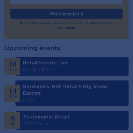
Word member
Al 2.500 bedrijven zijn onderdeel van de RetailTrends-
community
Upcoming events
10
RetailTrends Live
SEP
DeLaMar Theater
Studiereis: NRF Retail's Big Show
14
Europe
SEP
Parijs
6
Sustainable Retail
OKT
AFAS Theater