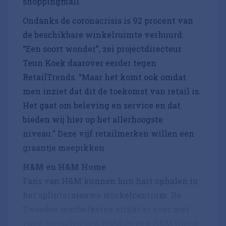
shoppingmall.
Ondanks de coronacrisis is 92 procent van
de beschikbare winkelruimte verhuurd.
“Een soort wonder”, zei projectdirecteur
Teun Koek daarover eerder tegen
RetailTrends. “Maar het komt ook omdat
men inziet dat dit de toekomst van retail is.
Het gaat om beleving en service en dat
bieden wij hier op het allerhoogste
niveau.” Deze vijf retailmerken willen een
graantje meepikken.
H&M en H&M Home
Fans van H&M kunnen hun hart ophalen in
het splinternieuwe winkelcentrum. De
Zweedse meubelketen strijkt er neer met
twee formules: een H&M en een H&M Home