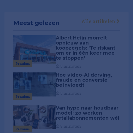
Alle artikelen
Meest gelezen
Albert Heijn morrelt
opnieuw aan
koopzegels: 'Te riskant
om er in één keer mee
te stoppen'
Premium
5 minuten
Hoe video-AI derving,
fraude en conversie
beïnvloedt
5 minuten
Premium
Van hype naar houdbaar
model: zo werken
retailabonnementen wél
8 minuten
Premium