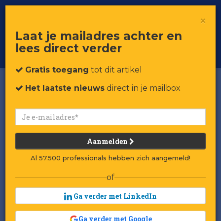
×
Toggle
Voor professionals in retail & brands
Laat je mailadres achter en
navigat
lees direct verder
Word member
Gratis toegang
tot dit artikel
Het laatste nieuws
direct in je mailbox
Aanmelden
Al 57.500 professionals hebben zich aangemeld!
of
Ga verder met LinkedIn
Ga verder met Google