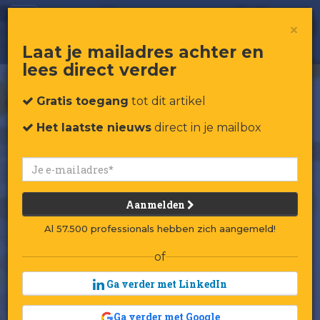
Kom maar met de gouden regen
×
Laat je mailadres achter en
lees direct verder
Gratis toegang
tot dit artikel
Het laatste nieuws
direct in je mailbox
Aanmelden
Al 57.500 professionals hebben zich aangemeld!
of
Ga verder met LinkedIn
Ga verder met Google