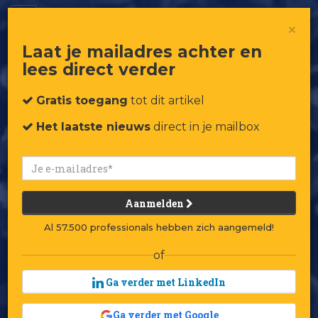
Retaillessen van Casper Meijer
×
Laat je mailadres achter en
lees direct verder
Gratis toegang
tot dit artikel
Het laatste nieuws
direct in je mailbox
Aanmelden
Al 57.500 professionals hebben zich aangemeld!
of
Ga verder met LinkedIn
Ga verder met Google