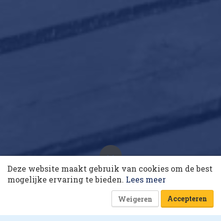
10 collega’s
Deze website maakt gebruik van cookies om de best
Korting op events
8x sexy met stenen
mogelijke ervaring te bieden.
Lees meer
17 juni 2020 om 08:50
14 minuten
Accepteren
Weigeren
Hans Verstraaten
Dik Nicolai