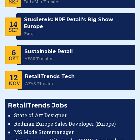
SEP
DeLaMar Theater
Studiereis: NRF Retail's Big Show
14
Europe
SEP
Parijs
6
Sustainable Retail
OKT
AFAS Theater
12
RetailTrends Tech
NOV
AFAS Theater
RetailTrends Jobs
State of Art Designer
Redman Europe Sales Developer (Europe)
MS Mode Storemanager