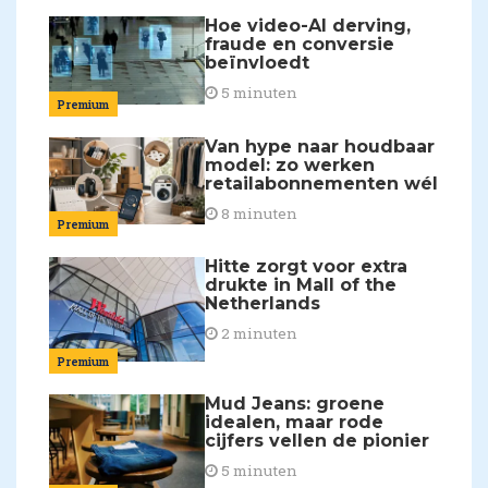
Hoe video-AI derving,
fraude en conversie
beïnvloedt
5 minuten
Premium
Van hype naar houdbaar
model: zo werken
retailabonnementen wél
8 minuten
Premium
Hitte zorgt voor extra
drukte in Mall of the
Netherlands
2 minuten
Premium
Mud Jeans: groene
idealen, maar rode
cijfers vellen de pionier
5 minuten