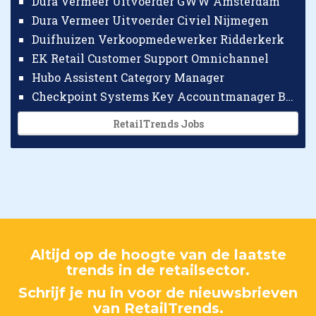
Dura Vermeer Uitvoerder GWW Amsterdam
Dura Vermeer Uitvoerder Civiel Nijmegen
Duifhuizen Verkoopmedewerker Ridderkerk
EK Retail Customer Support Omnichannel
Hubo Assistent Category Manager
Checkpoint Systems Key Accountmanager Benelux
RetailTrends Jobs
Altijd op de hoogte van de laatste
trends in de retailsector.
Schrijf je nu in voor de nieuwsbrieven
van RetailTrends.