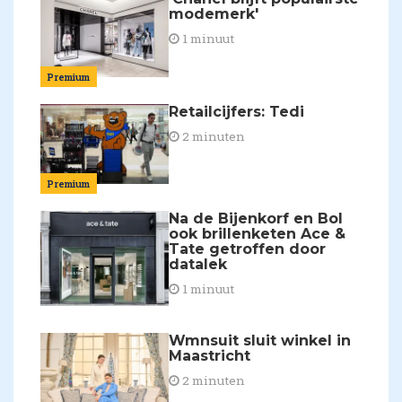
modemerk'
1 minuut
Premium
Retailcijfers: Tedi
2 minuten
Premium
Na de Bijenkorf en Bol
ook brillenketen Ace &
Tate getroffen door
datalek
1 minuut
Wmnsuit sluit winkel in
Maastricht
2 minuten