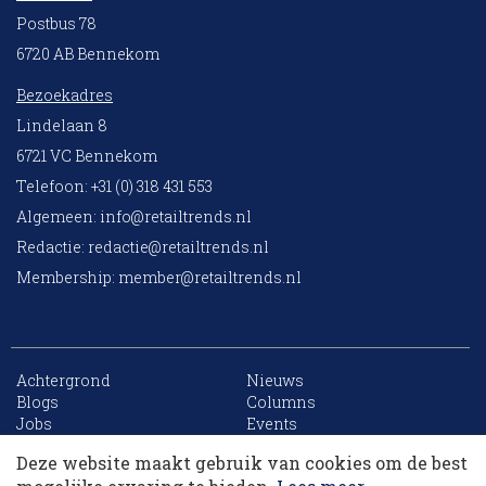
Postbus 78
6720 AB Bennekom
Bezoekadres
Lindelaan 8
6721 VC Bennekom
Telefoon: +31 (0) 318 431 553
Algemeen:
info@retailtrends.nl
Redactie:
redactie@retailtrends.nl
Membership:
member@retailtrends.nl
Achtergrond
Nieuws
10 collega’s
Blogs
Columns
Jobs
Events
Contact
Word member
Deze website maakt gebruik van cookies om de best
Archief
Sitemap
Korting op events