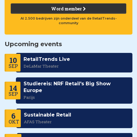
Word member
Al 2.500 bedrijven zijn onderdeel van de RetailTrends-
community
Upcoming events
10
RetailTrends Live
SEP
DeLaMar Theater
Studiereis: NRF Retail's Big Show
14
Europe
SEP
Parijs
6
Sustainable Retail
OKT
AFAS Theater