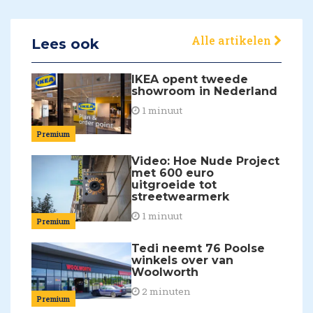
Alle artikelen
Lees ook
IKEA opent tweede
showroom in Nederland
1 minuut
Premium
Video: Hoe Nude Project
met 600 euro
uitgroeide tot
streetwearmerk
1 minuut
Premium
Tedi neemt 76 Poolse
winkels over van
Woolworth
2 minuten
Premium