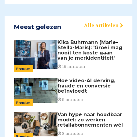
Alle artikelen
Meest gelezen
Kika Buhrmann (Marie-
Stella-Maris): 'Groei mag
nooit ten koste gaan
van je merkidentiteit'
16 minuten
Premium
Hoe video-AI derving,
fraude en conversie
beïnvloedt
5 minuten
Premium
Van hype naar houdbaar
model: zo werken
retailabonnementen wél
8 minuten
Premium