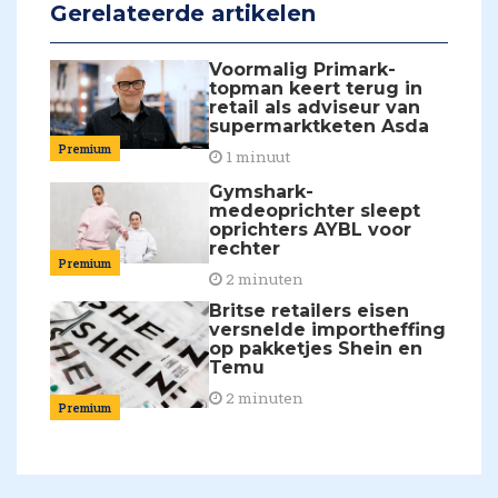
Gerelateerde artikelen
Voormalig Primark-
topman keert terug in
retail als adviseur van
supermarktketen Asda
Premium
1 minuut
Gymshark-
medeoprichter sleept
oprichters AYBL voor
rechter
Premium
2 minuten
Britse retailers eisen
versnelde importheffing
op pakketjes Shein en
Temu
2 minuten
Premium