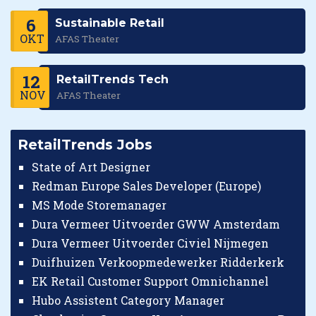
6
Sustainable Retail
OKT
AFAS Theater
12
RetailTrends Tech
NOV
AFAS Theater
RetailTrends Jobs
State of Art Designer
Redman Europe Sales Developer (Europe)
MS Mode Storemanager
Dura Vermeer Uitvoerder GWW Amsterdam
Dura Vermeer Uitvoerder Civiel Nijmegen
Duifhuizen Verkoopmedewerker Ridderkerk
EK Retail Customer Support Omnichannel
Hubo Assistent Category Manager