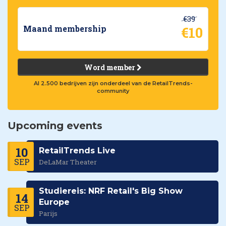
€39
€10
Maand membership
Word member
Al 2.500 bedrijven zijn onderdeel van de RetailTrends-
community
Upcoming events
10
RetailTrends Live
SEP
DeLaMar Theater
Studiereis: NRF Retail's Big Show
14
Europe
SEP
Parijs