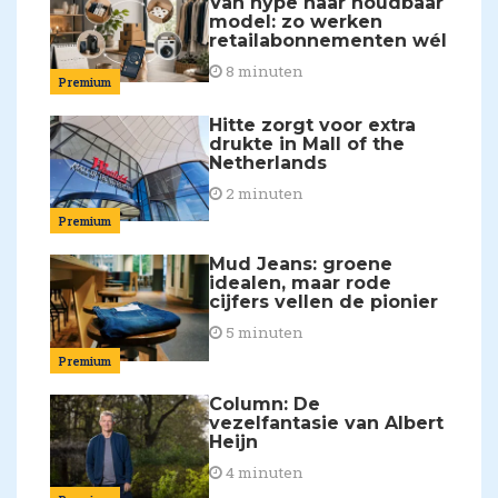
Van hype naar houdbaar
model: zo werken
retailabonnementen wél
8 minuten
Premium
Hitte zorgt voor extra
drukte in Mall of the
Netherlands
2 minuten
Premium
Mud Jeans: groene
idealen, maar rode
cijfers vellen de pionier
5 minuten
Premium
Column: De
vezelfantasie van Albert
Heijn
4 minuten