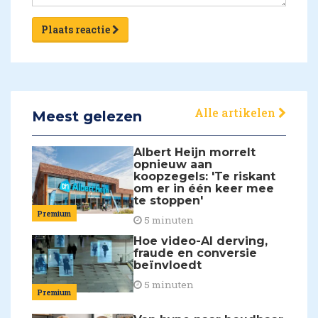
Plaats reactie
Alle artikelen
Meest gelezen
Albert Heijn morrelt
opnieuw aan
koopzegels: 'Te riskant
om er in één keer mee
te stoppen'
Premium
5 minuten
Hoe video-AI derving,
fraude en conversie
beïnvloedt
5 minuten
Premium