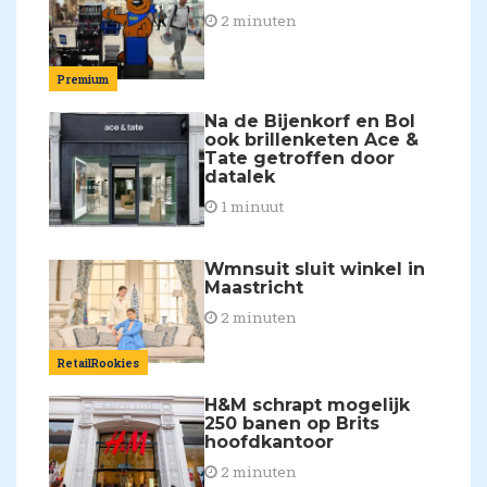
2 minuten
Premium
Na de Bijenkorf en Bol
ook brillenketen Ace &
Tate getroffen door
datalek
1 minuut
Wmnsuit sluit winkel in
Maastricht
2 minuten
RetailRookies
H&M schrapt mogelijk
250 banen op Brits
hoofdkantoor
2 minuten