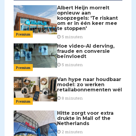
Albert Heijn morrelt
opnieuw aan
koopzegels: 'Te riskant
om er in één keer mee
te stoppen'
Premium
5 minuten
Hoe video-AI derving,
fraude en conversie
beïnvloedt
5 minuten
Premium
Van hype naar houdbaar
model: zo werken
retailabonnementen wél
8 minuten
Premium
Hitte zorgt voor extra
drukte in Mall of the
Netherlands
2 minuten