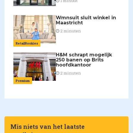
1 minuut
Wmnsuit sluit winkel in
Maastricht
2 minuten
RetailRookies
H&M schrapt mogelijk
250 banen op Brits
hoofdkantoor
2 minuten
Premium
Mis niets van het laatste