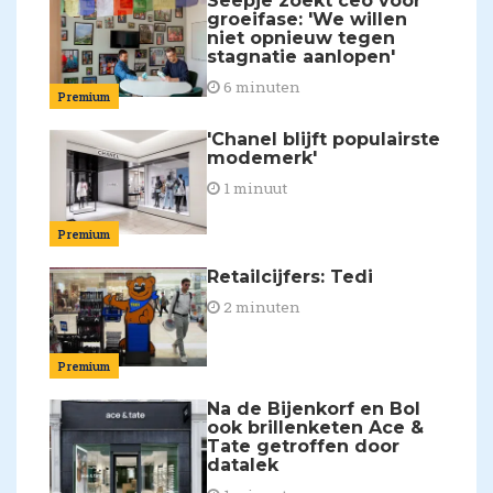
Seepje zoekt ceo voor
groeifase: 'We willen
niet opnieuw tegen
stagnatie aanlopen'
6 minuten
Premium
'Chanel blijft populairste
modemerk'
1 minuut
Premium
Retailcijfers: Tedi
2 minuten
Premium
Na de Bijenkorf en Bol
ook brillenketen Ace &
Tate getroffen door
datalek