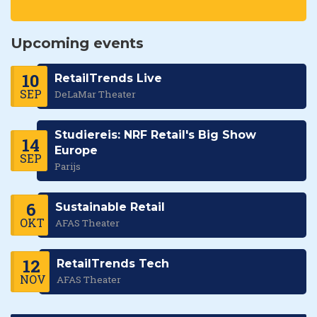
Upcoming events
10
RetailTrends Live
SEP
DeLaMar Theater
Studiereis: NRF Retail's Big Show
14
Europe
SEP
Parijs
6
Sustainable Retail
OKT
AFAS Theater
12
RetailTrends Tech
NOV
AFAS Theater