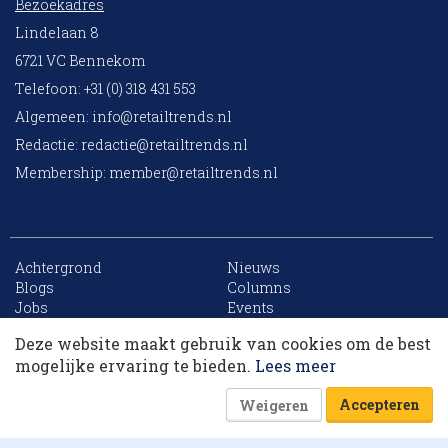
Bezoekadres
Lindelaan 8
6721 VC Bennekom
Telefoon: +31 (0) 318 431 553
Algemeen:
info@retailtrends.nl
Redactie:
redactie@retailtrends.nl
Membership:
member@retailtrends.nl
Achtergrond
Nieuws
10 collega’s
Blogs
Columns
Jobs
Events
Contact
Word member
Deze website maakt gebruik van cookies om de best
Archief
Sitemap
Korting op events
mogelijke ervaring te bieden.
Lees meer
Accepteren
Weigeren
Website is powered by