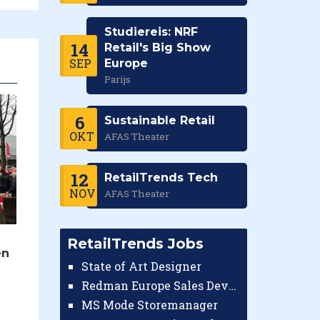
Studiereis: NRF
14
Retail's Big Show
SEP
Europe
Parijs
6
Sustainable Retail
OKT
AFAS Theater
12
RetailTrends Tech
NOV
AFAS Theater
RetailTrends Jobs
en
State of Art Designer
Redman Europe Sales Developer (Europe)
MS Mode Storemanager