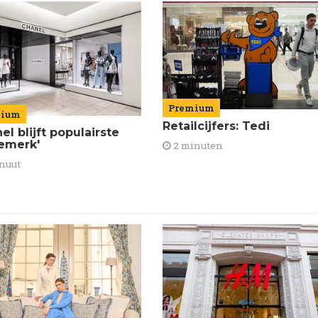
Premium
mium
Retailcijfers: Tedi
el blijft populairste
emerk'
2 minuten
nuut