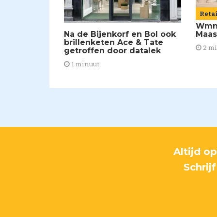
Reta
Wmns
Maas
Na de Bijenkorf en Bol ook
brillenketen Ace & Tate
2 m
getroffen door datalek
1 minuut
Altijd o
Schrij