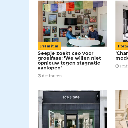
Premium
Pre
Seepje zoekt ceo voor
'Chan
groeifase: 'We willen niet
mod
opnieuw tegen stagnatie
1 mi
aanlopen'
6 minuten