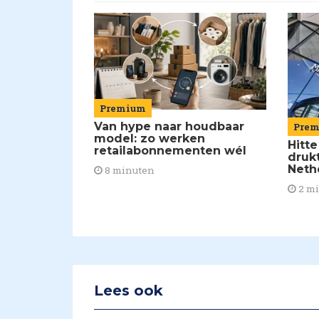
Premium
Van hype naar houdbaar
Pre
model: zo werken
Hitte
retailabonnementen wél
drukt
Neth
8 minuten
2 m
Lees ook