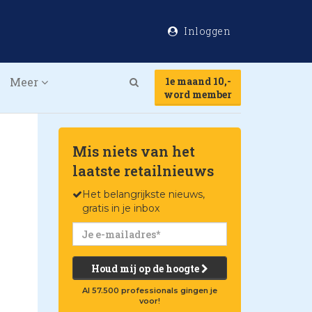
Inloggen
Meer
1e maand 10,-
Search
word member
Mis niets van het
laatste retailnieuws
Het belangrijkste nieuws,
gratis in je inbox
Houd mij op de hoogte
Al 57.500 professionals gingen je
voor!