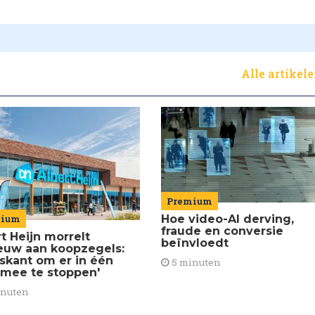
Alle artikel
Premium
mium
Hoe video-AI derving,
fraude en conversie
t Heijn morrelt
beïnvloedt
euw aan koopzegels:
iskant om er in één
5 minuten
 mee te stoppen'
inuten