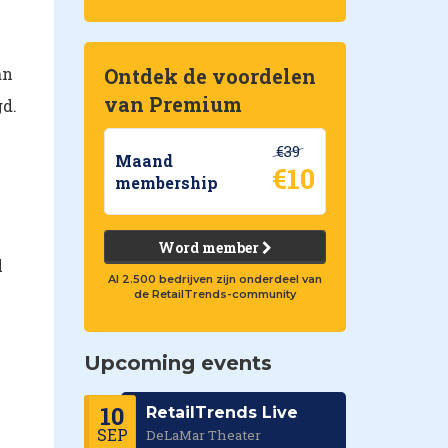
an
Ontdek de voordelen
van Premium
d.
€39
Maand
€10
membership
Word member
l
Al 2.500 bedrijven zijn onderdeel van
de RetailTrends-community
Upcoming events
10
RetailTrends Live
SEP
DeLaMar Theater