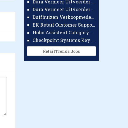
Dura Vermeer Uitvoerder GWW Amsterdam
Dura Vermeer Uitvoerder Civiel Nijmegen
Duifhuizen Verkoopmedewerker Ridderkerk
EK Retail Customer Support Omnichannel
Hubo Assistent Category Manager
Checkpoint Systems Key Accountmanager Benelux
RetailTrends Jobs