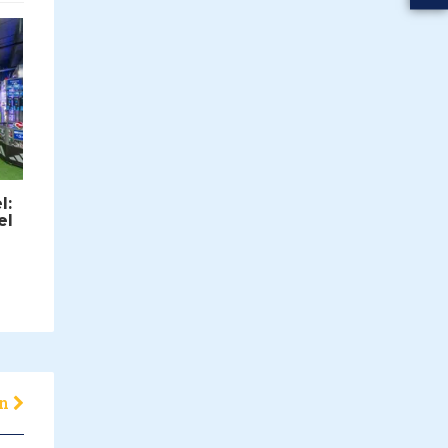
l:
el
en