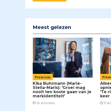
Meest gelezen
Premium
Pre
Kika Buhrmann (Marie-
Alber
Stella-Maris): 'Groei mag
opni
nooit ten koste gaan van je
'Te r
merkidentiteit'
keer
16 minuten
5 m