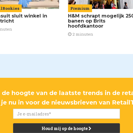
ilRookies
Premium
uit sluit winkel in
H&M schrapt mogelijk 25
tricht
banen op Brits
hoofdkantoor
inuten
2 minuten
p de hoogte van de laatste trends in de reta
f je nu in voor de nieuwsbrieven van Retail
Houd mij op de hoogte