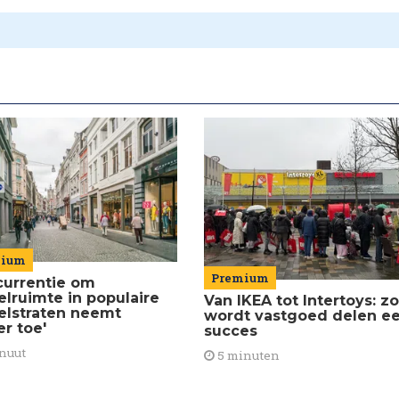
mium
Premium
currentie om
elruimte in populaire
Van IKEA tot Intertoys: zo
elstraten neemt
wordt vastgoed delen e
er toe'
succes
nuut
5 minuten