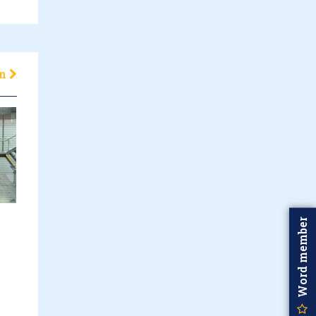
en
Word member