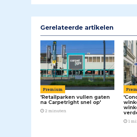
Gerelateerde artikelen
Premium
Pre
'Retailparken vullen gaten
'Con
na Carpetright snel op'
wink
wink
2 minuten
verd
1 mi