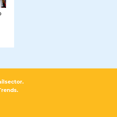
0
ilsector.
Trends.