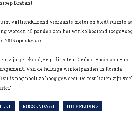
mroep Brabant.
uim vijftienduizend vierkante meter en biedt ruimte a
ding worden 45 panden aan het winkelbestand toegevoeg
d 2015 opgeleverd.
ers zijn getekend, zegt directeur Gerben Boomsma van
anagement. Van de huidige winkelpanden in Rosada
“Dat is nog nooit zo hoog geweest. De resultaten zijn vee
rkt.”
TLET
ROOSENDAAL
UITBREIDING