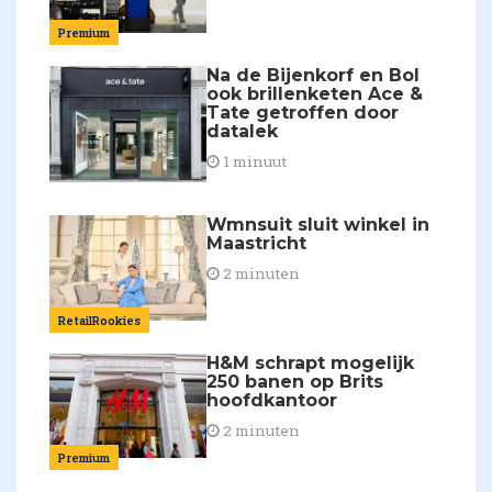
Premium
Na de Bijenkorf en Bol
ook brillenketen Ace &
Tate getroffen door
datalek
1 minuut
Wmnsuit sluit winkel in
Maastricht
2 minuten
RetailRookies
H&M schrapt mogelijk
250 banen op Brits
hoofdkantoor
2 minuten
Premium