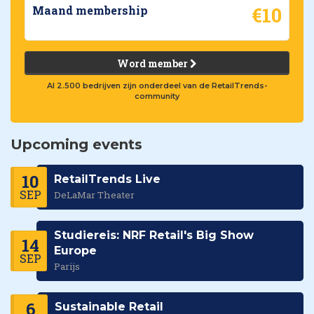
€10
Maand membership
Word member
Al 2.500 bedrijven zijn onderdeel van de RetailTrends-
community
Upcoming events
10
RetailTrends Live
SEP
DeLaMar Theater
Studiereis: NRF Retail's Big Show
14
Europe
SEP
Parijs
6
Sustainable Retail