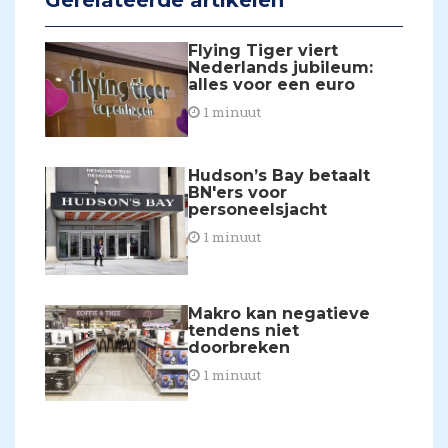
Gerelateerde artikelen
Flying Tiger viert
Nederlands jubileum:
alles voor een euro
1 minuut
Hudson’s Bay betaalt
BN'ers voor
personeelsjacht
1 minuut
​Makro kan negatieve
tendens niet
doorbreken
1 minuut