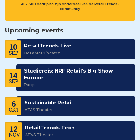
Al 2.500 bedrijven zijn onderdeel van de RetailTrends-
community
Upcoming events
10
RetailTrends Live
SEP
DeLaMar Theater
Studiereis: NRF Retail's Big Show
14
Europe
SEP
Parijs
6
Sustainable Retail
OKT
AFAS Theater
12
RetailTrends Tech
NOV
AFAS Theater