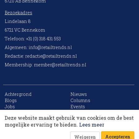
6720 AB Bennekom
Bezoekadres
Lindelaan 8
6721 VC Bennekom
Telefoon: +31 (0) 318 431 553
Algemeen:
info@retailtrends.nl
Redactie:
redactie@retailtrends.nl
Membership:
member@retailtrends.nl
Achtergrond
Nieuws
10 collega’s
Blogs
Columns
Jobs
Events
Contact
Word member
Deze website maakt gebruik van cookies om de best
Archief
Sitemap
Korting op events
mogelijke ervaring te bieden.
Lees meer
Accepteren
Weigeren