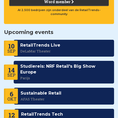
Word member
Al 2.500 bedrijven zijn onderdeel van de RetailTrends-
community
Upcoming events
10
RetailTrends Live
SEP
DeLaMar Theater
Studiereis: NRF Retail's Big Show
14
Europe
SEP
Parijs
6
Sustainable Retail
OKT
AFAS Theater
12
RetailTrends Tech