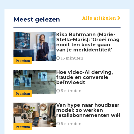
Alle artikelen
Meest gelezen
Kika Buhrmann (Marie-
Stella-Maris): 'Groei mag
nooit ten koste gaan
van je merkidentiteit'
16 minuten
Premium
Hoe video-AI derving,
fraude en conversie
beïnvloedt
5 minuten
Premium
Van hype naar houdbaar
model: zo werken
retailabonnementen wél
8 minuten
Premium