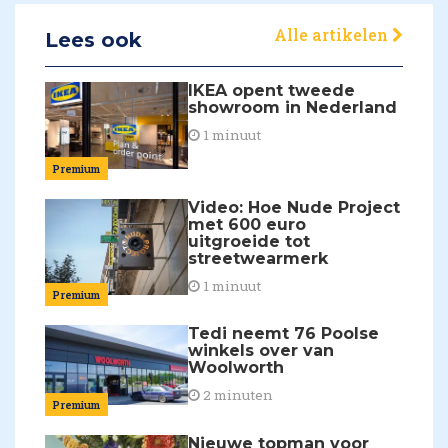
Alle artikelen
Lees ook
IKEA opent tweede
showroom in Nederland
1 minuut
Premium
Video: Hoe Nude Project
met 600 euro
uitgroeide tot
streetwearmerk
1 minuut
Premium
Tedi neemt 76 Poolse
winkels over van
Woolworth
2 minuten
Premium
Nieuwe topman voor