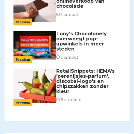
onlineverkoop van
chocolade
1 minuut
Premium
Tony's Chocolonely
overweegt pop-
upwinkels in meer
steden
1 minuut
Premium
RetailSnippets: HEMA's
'perenijsjes-parfum',
discobal-logo's en
chipszakken zonder
kleur
5 minuten
Premium