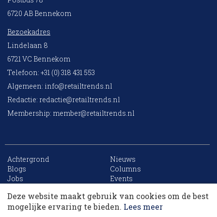
6720 AB Bennekom
Bezoekadres
Lindelaan 8
6721 VC Bennekom
Telefoon: +31 (0) 318 431 553
Algemeen:
info@retailtrends.nl
Redactie:
redactie@retailtrends.nl
Membership:
member@retailtrends.nl
Achtergrond
Nieuws
10 collega’s
Blogs
Columns
Jobs
Events
Contact
Word member
Deze website maakt gebruik van cookies om de best
Archief
Sitemap
Korting op events
mogelijke ervaring te bieden.
Lees meer