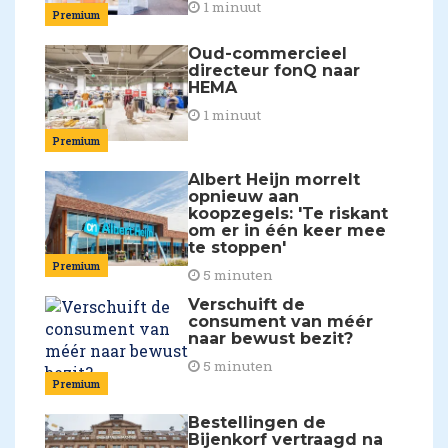
1 minuut
Premium
Oud-commercieel
directeur fonQ naar
HEMA
1 minuut
Premium
Albert Heijn morrelt
opnieuw aan
koopzegels: 'Te riskant
om er in één keer mee
te stoppen'
Premium
5 minuten
Verschuift de
consument van méér
naar bewust bezit?
5 minuten
Premium
Bestellingen de
Bijenkorf vertraagd na