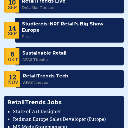
10
RetailTrends Live
SEP
DeLaMar Theater
Studiereis: NRF Retail's Big Show
14
Europe
SEP
Parijs
6
Sustainable Retail
OKT
AFAS Theater
12
RetailTrends Tech
NOV
AFAS Theater
RetailTrends Jobs
State of Art Designer
Redman Europe Sales Developer (Europe)
MS Mode Storemanager