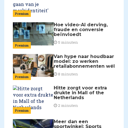
Premium
Hoe video-AI derving,
fraude en conversie
beïnvloedt
5 minuten
Premium
Van hype naar houdbaar
model: zo werken
retailabonnementen wél
8 minuten
Premium
Hitte zorgt voor extra
drukte in Mall of the
Netherlands
2 minuten
Premium
Meer dan een
sportwinkel: Sports