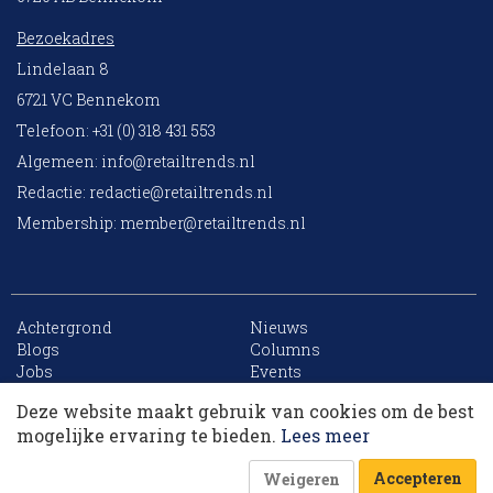
Bezoekadres
Lindelaan 8
6721 VC Bennekom
Telefoon: +31 (0) 318 431 553
Algemeen:
info@retailtrends.nl
Redactie:
redactie@retailtrends.nl
Membership:
member@retailtrends.nl
Achtergrond
Nieuws
10 collega’s
Blogs
Columns
Jobs
Events
Contact
Word member
Deze website maakt gebruik van cookies om de best
Archief
Sitemap
Korting op events
mogelijke ervaring te bieden.
Lees meer
Accepteren
Weigeren
Website is powered by