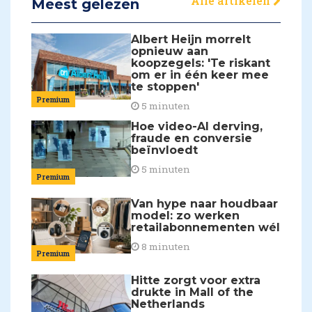
Alle artikelen
Meest gelezen
Albert Heijn morrelt
opnieuw aan
koopzegels: 'Te riskant
om er in één keer mee
te stoppen'
Premium
5 minuten
Hoe video-AI derving,
fraude en conversie
beïnvloedt
5 minuten
Premium
Van hype naar houdbaar
model: zo werken
retailabonnementen wél
8 minuten
Premium
Hitte zorgt voor extra
drukte in Mall of the
Netherlands