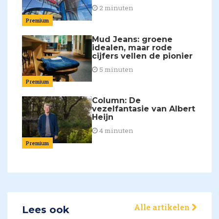
2 minuten
Premium
Mud Jeans: groene
idealen, maar rode
cijfers vellen de pionier
5 minuten
Premium
Column: De
vezelfantasie van Albert
Heijn
4 minuten
Premium
Alle artikelen
Lees ook