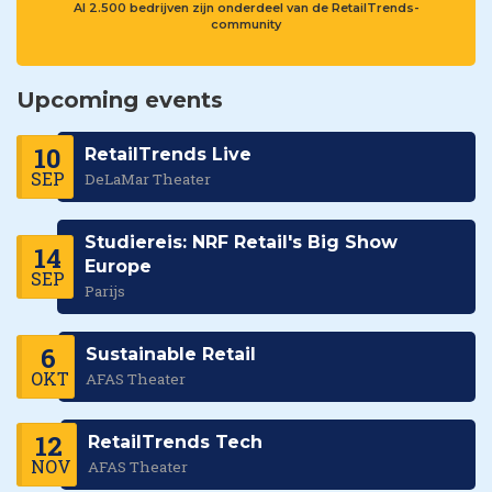
Al 2.500 bedrijven zijn onderdeel van de RetailTrends-
community
Upcoming events
10
RetailTrends Live
SEP
DeLaMar Theater
Studiereis: NRF Retail's Big Show
14
Europe
SEP
Parijs
6
Sustainable Retail
OKT
AFAS Theater
12
RetailTrends Tech
NOV
AFAS Theater