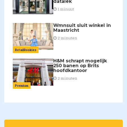
datalek
1 minuut
Wmnsuit sluit winkel in
Maastricht
2 minuten
RetailRookies
H&M schrapt mogelijk
250 banen op Brits
hoofdkantoor
2 minuten
Premium