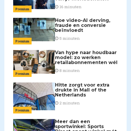
16 minuten
Premium
Hoe video-AI derving,
fraude en conversie
beïnvloedt
5 minuten
Premium
Van hype naar houdbaar
model: zo werken
retailabonnementen wél
8 minuten
Premium
Hitte zorgt voor extra
drukte in Mall of the
Netherlands
2 minuten
Premium
Meer dan een
sportwinkel: Sports