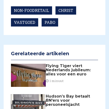
NON-FOODRETAIL
CHRIST
VASTGOED
PABO
Gerelateerde artikelen
Flying Tiger viert
Nederlands jubileum:
alles voor een euro
1 minuut
Hudson’s Bay betaalt
BN'ers voor
personeelsjacht