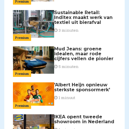
Premium
Sustainable Retail:
Inditex maakt werk van
textiel uit bierafval
3 minuten
Premium
Mud Jeans: groene
idealen, maar rode
cijfers vellen de pionier
5 minuten
Premium
'Albert Heijn opnieuw
sterkste sponsormerk'
1 minuut
Premium
IKEA opent tweede
showroom in Nederland