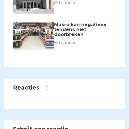
1 minuut
​Makro kan negatieve
tendens niet
doorbreken
1 minuut
Reacties
0
Schrijf een reactie