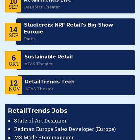
10
SEP
DeLaMar Theater
Studiereis: NRF Retail's Big Show
14
Europe
SEP
Parijs
6
Sustainable Retail
OKT
AFAS Theater
12
RetailTrends Tech
NOV
AFAS Theater
RetailTrends Jobs
State of Art Designer
Redman Europe Sales Developer (Europe)
MS Mode Storemanager