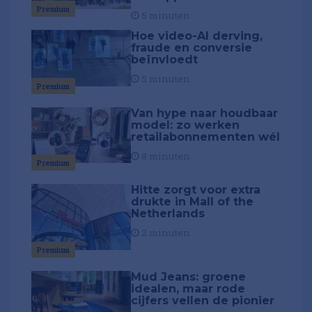
Premium
5 minuten
Hoe video-AI derving,
fraude en conversie
beïnvloedt
5 minuten
Premium
Van hype naar houdbaar
model: zo werken
retailabonnementen wél
8 minuten
Premium
Hitte zorgt voor extra
drukte in Mall of the
Netherlands
2 minuten
Premium
Mud Jeans: groene
idealen, maar rode
cijfers vellen de pionier