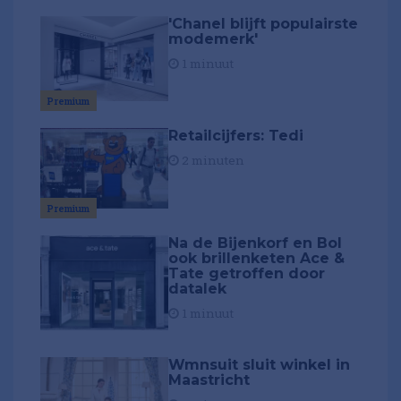
'Chanel blijft populairste
modemerk'
1 minuut
Premium
Retailcijfers: Tedi
2 minuten
Premium
Na de Bijenkorf en Bol
ook brillenketen Ace &
Tate getroffen door
datalek
1 minuut
Wmnsuit sluit winkel in
Maastricht