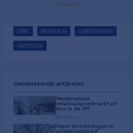
Inloggen
CBRE
RESEARCH
CARPETRIGHT
VASTGOED
Gerelateerde artikelen
'Nederlandse
retailvastgoedmarkt zit
fors in de lift'
1 minuut
'Meer investeringen in
winkelvastgoed'