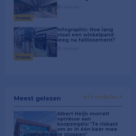
1 minuut
Premium
Infographic: Hoe lang
staat een winkelpand
leeg na faillissement?
1 minuut
Premium
Alle artikelen
Meest gelezen
Albert Heijn morrelt
opnieuw aan
koopzegels: 'Te riskant
om er in één keer mee
te stoppen'