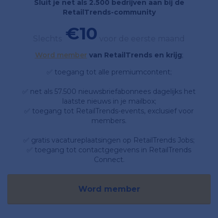
Sluit je net als 2.500 bedrijven aan bij de
RetailTrends-community
€10
Slechts
voor de eerste maand
Word member
van RetailTrends en krijg
;
✅ toegang tot alle premiumcontent;
✅ net als 57.500 nieuwsbriefabonnees dagelijks het
laatste nieuws in je mailbox;
✅ toegang tot RetailTrends-events, exclusief voor
members.
✅ gratis vacatureplaatsingen op RetailTrends Jobs;
✅ toegang tot contactgegevens in RetailTrends
Connect.
Word member