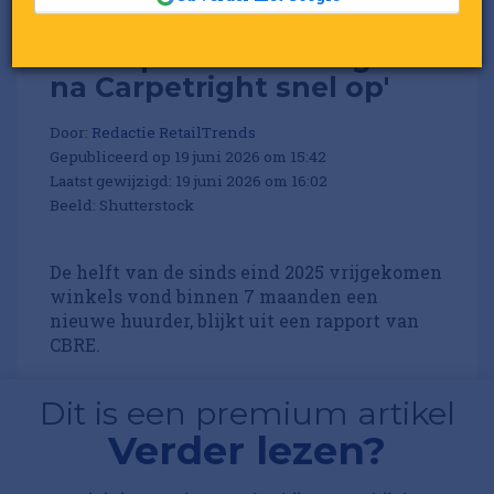
'Retailparken vullen gaten
na Carpetright snel op'
Door:
Redactie RetailTrends
Gepubliceerd op 19 juni 2026 om 15:42
Laatst gewijzigd: 19 juni 2026 om 16:02
Beeld: Shutterstock
De helft van de sinds eind 2025 vrijgekomen
winkels vond binnen 7 maanden een
nieuwe huurder, blijkt uit een rapport van
CBRE.
Dit is een premium artikel
Verder lezen?