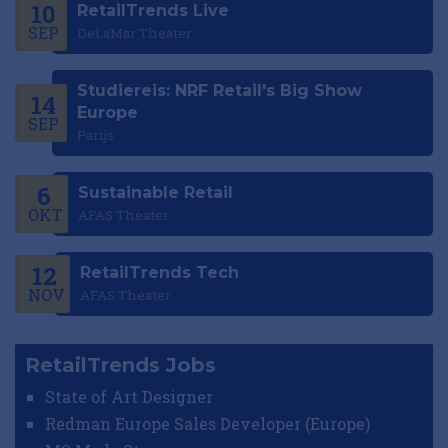
10
RetailTrends Live
SEP
DeLaMar Theater
Studiereis: NRF Retail's Big Show
14
Europe
SEP
Parijs
6
Sustainable Retail
OKT
AFAS Theater
12
RetailTrends Tech
NOV
AFAS Theater
RetailTrends Jobs
State of Art Designer
Redman Europe Sales Developer (Europe)