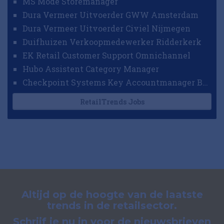
MS Mode Storemanager
Dura Vermeer Uitvoerder GWW Amsterdam
Dura Vermeer Uitvoerder Civiel Nijmegen
Duifhuizen Verkoopmedewerker Ridderkerk
EK Retail Customer Support Omnichannel
Hubo Assistent Category Manager
Checkpoint Systems Key Accountmanager Benelux
RetailTrends Jobs
Altijd op de hoogte van de laatste
trends in de retailsector.
Schrijf je nu in voor de nieuwsbrieven