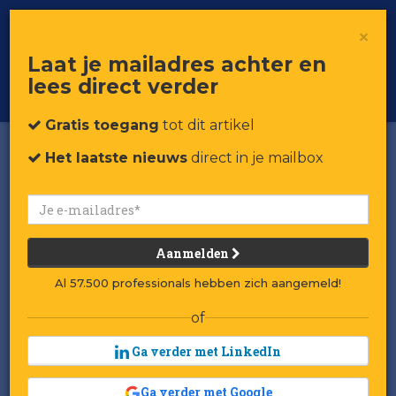
×
Toggle
Voor professionals in retail & brands
Laat je mailadres achter en
navigat
lees direct verder
Word member
Gratis toegang
tot dit artikel
Het laatste nieuws
direct in je mailbox
Aanmelden
Al 57.500 professionals hebben zich aangemeld!
of
Ga verder met LinkedIn
Ga verder met Google