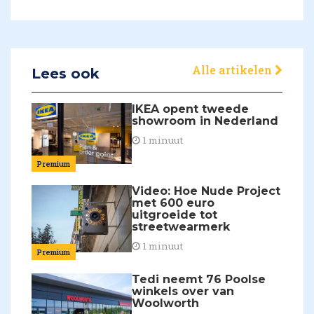
Alle artikelen
Lees ook
IKEA opent tweede
showroom in Nederland
1 minuut
Premium
Video: Hoe Nude Project
met 600 euro
uitgroeide tot
streetwearmerk
1 minuut
Premium
Tedi neemt 76 Poolse
winkels over van
Woolworth