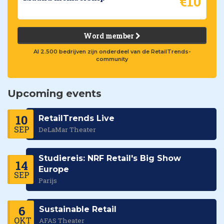
€10
Word member
Al 2.500 bedrijven zijn onderdeel van de RetailTrends-
community
Upcoming events
10
RetailTrends Live
SEP
DeLaMar Theater
Studiereis: NRF Retail's Big Show
14
Europe
SEP
Parijs
6
Sustainable Retail
OKT
AFAS Theater