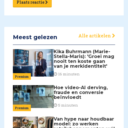
Plaats reactie
Alle artikelen
Meest gelezen
Kika Buhrmann (Marie-
Stella-Maris): 'Groei mag
nooit ten koste gaan
van je merkidentiteit'
16 minuten
Premium
Hoe video-AI derving,
fraude en conversie
beïnvloedt
5 minuten
Premium
Van hype naar houdbaar
model: zo werken