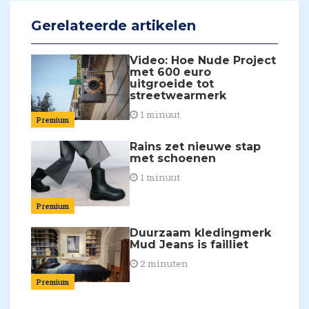
Gerelateerde artikelen
Video: Hoe Nude Project
met 600 euro
uitgroeide tot
streetwearmerk
1 minuut
Premium
Rains zet nieuwe stap
met schoenen
1 minuut
Premium
Duurzaam kledingmerk
Mud Jeans is failliet
2 minuten
Premium