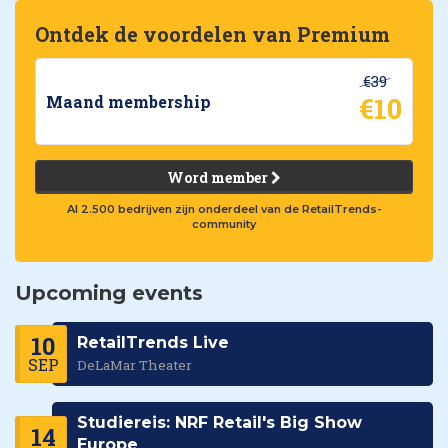
Ontdek de voordelen van Premium
€39
€10
Maand membership
Word member
Al 2.500 bedrijven zijn onderdeel van de RetailTrends-
community
Upcoming events
10
RetailTrends Live
SEP
DeLaMar Theater
Studiereis: NRF Retail's Big Show
14
Europe