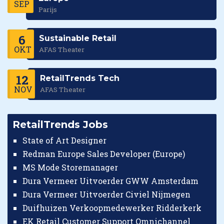
SEP
Parijs
6
Sustainable Retail
OKT
AFAS Theater
12
RetailTrends Tech
NOV
AFAS Theater
RetailTrends Jobs
State of Art Designer
Redman Europe Sales Developer (Europe)
MS Mode Storemanager
Dura Vermeer Uitvoerder GWW Amsterdam
Dura Vermeer Uitvoerder Civiel Nijmegen
Duifhuizen Verkoopmedewerker Ridderkerk
EK Retail Customer Support Omnichannel