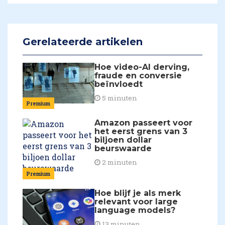
Gerelateerde artikelen
Hoe video-AI derving,
fraude en conversie
beïnvloedt
5 minuten
Premium
Amazon passeert voor
het eerst grens van 3
biljoen dollar
beurswaarde
2 minuten
Premium
Hoe blijf je als merk
relevant voor large
language models?
13 minuten