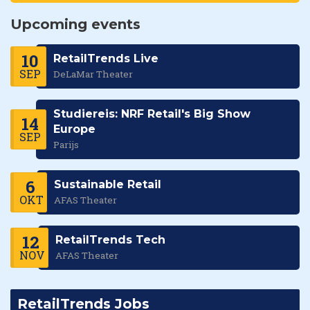
Upcoming events
10
RetailTrends Live
SEP
DeLaMar Theater
Studiereis: NRF Retail's Big Show
14
Europe
SEP
Parijs
6
Sustainable Retail
OKT
AFAS Theater
12
RetailTrends Tech
NOV
AFAS Theater
RetailTrends Jobs