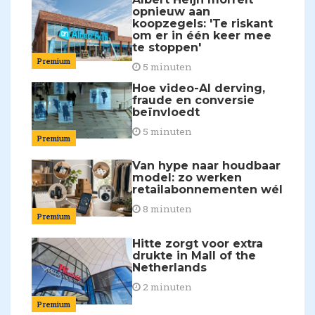
opnieuw aan
koopzegels: 'Te riskant
om er in één keer mee
te stoppen'
Premium
5 minuten
Hoe video-AI derving,
fraude en conversie
beïnvloedt
5 minuten
Premium
Van hype naar houdbaar
model: zo werken
retailabonnementen wél
8 minuten
Premium
Hitte zorgt voor extra
drukte in Mall of the
Netherlands
2 minuten
Premium