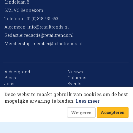
Lindelaan 8
6721 VC Bennekom
Telefoon: +31 (0) 318 431 553
Algemeen:
info@retailtrends.nl
Redactie:
redactie@retailtrends.nl
Membership:
member@retailtrends.nl
Achtergrond
Nieuws
Blogs
Columns
Jobs
Events
Contact
Word member
Deze website maakt gebruik van cookies om de best
Archief
Sitemap
Dit artikel krijg je cadeau. Lees alles van
mogelijke ervaring te bieden.
Lees meer
RetailTrends voor slechts € 10,- (eerste maand).
Accepteren
Weigeren
Word member
Of log in
Website is powered by