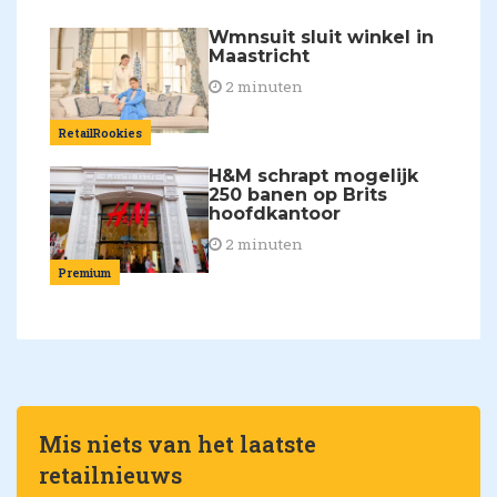
Wmnsuit sluit winkel in
Maastricht
2 minuten
RetailRookies
H&M schrapt mogelijk
250 banen op Brits
hoofdkantoor
2 minuten
Premium
Mis niets van het laatste
retailnieuws