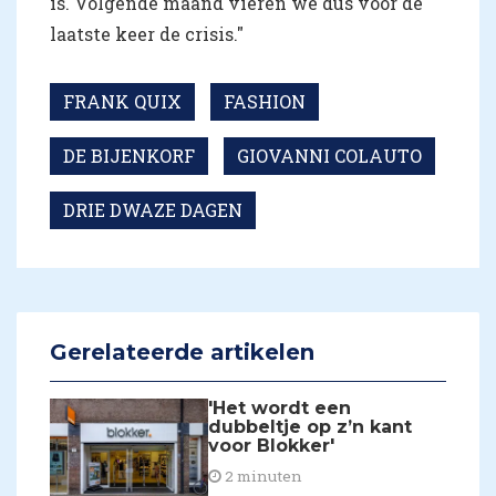
is. Volgende maand vieren we dus voor de
laatste keer de crisis."
FRANK QUIX
FASHION
DE BIJENKORF
GIOVANNI COLAUTO
DRIE DWAZE DAGEN
Gerelateerde artikelen
'Het wordt een
dubbeltje op z’n kant
voor Blokker'
2 minuten