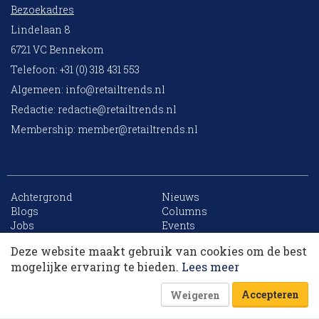
Bezoekadres
Lindelaan 8
6721 VC Bennekom
Telefoon: +31 (0) 318 431 553
Algemeen:
info@retailtrends.nl
Redactie:
redactie@retailtrends.nl
Membership:
member@retailtrends.nl
Achtergrond
Nieuws
10 collega’s
Blogs
Columns
Jobs
Events
Contact
Word member
Deze website maakt gebruik van cookies om de best
Archief
Sitemap
Korting op events
mogelijke ervaring te bieden.
Lees meer
Accepteren
Weigeren
Website is powered by