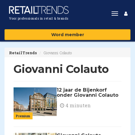
Toggle
Voor professionals in retail & brands
navigat
Word member
RetailTrends
Giovanni Colauto
Giovanni Colauto
12 jaar de Bijenkorf
onder Giovanni Colauto
4 minuten
Premium