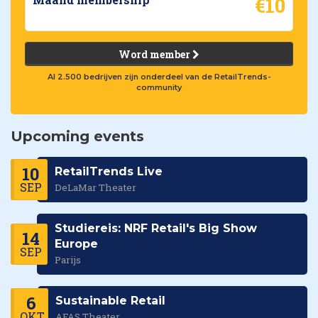
€10
Word member
Al 2.500 bedrijven zijn onderdeel van de RetailTrends-
community
Upcoming events
10
RetailTrends Live
SEP
DeLaMar Theater
Studiereis: NRF Retail's Big Show
14
Europe
SEP
Parijs
6
Sustainable Retail
OKT
AFAS Theater