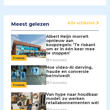
Alle artikelen
Meest gelezen
Albert Heijn morrelt
opnieuw aan
koopzegels: 'Te riskant
om er in één keer mee
te stoppen'
Premium
5 minuten
Hoe video-AI derving,
fraude en conversie
beïnvloedt
5 minuten
Premium
Van hype naar houdbaar
model: zo werken
retailabonnementen wél
8 minuten