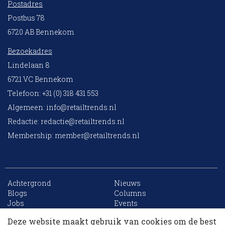
Postadres
Postbus 78
6720 AB Bennekom
Bezoekadres
Lindelaan 8
6721 VC Bennekom
Telefoon: +31 (0) 318 431 553
Algemeen:
info@retailtrends.nl
Redactie:
redactie@retailtrends.nl
Membership:
member@retailtrends.nl
Achtergrond
Nieuws
10 collega’s
Blogs
Columns
Jobs
Events
Contact
Word member
Deze website maakt gebruik van cookies om de best
Archief
Sitemap