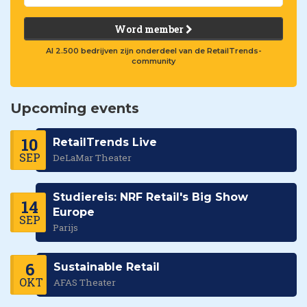
Word member
Al 2.500 bedrijven zijn onderdeel van de RetailTrends-
community
Upcoming events
10
RetailTrends Live
SEP
DeLaMar Theater
Studiereis: NRF Retail's Big Show
14
Europe
SEP
Parijs
6
Sustainable Retail
OKT
AFAS Theater