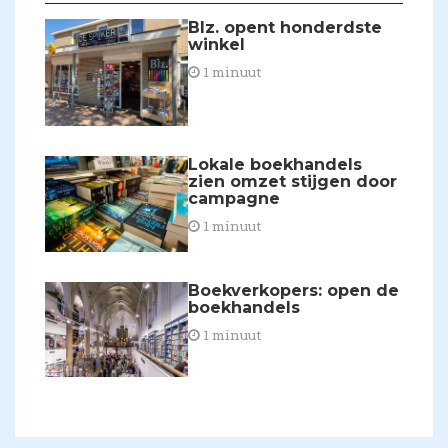
Blz. opent honderdste
winkel
1 minuut
Lokale boekhandels
zien omzet stijgen door
campagne
1 minuut
Boekverkopers: open de
boekhandels
1 minuut