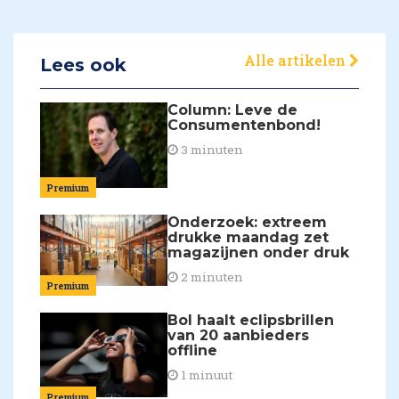
Alle artikelen
Lees ook
Column: Leve de
Consumentenbond!
3 minuten
Premium
Onderzoek: extreem
drukke maandag zet
magazijnen onder druk
2 minuten
Premium
Bol haalt eclipsbrillen
van 20 aanbieders
offline
1 minuut
Premium