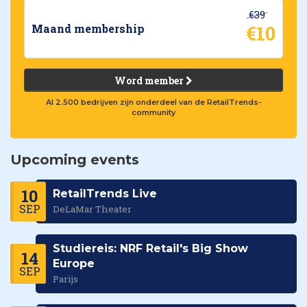
€39
€10
Maand membership
Word member
Al 2.500 bedrijven zijn onderdeel van de RetailTrends-
community
Upcoming events
10
RetailTrends Live
SEP
DeLaMar Theater
Studiereis: NRF Retail's Big Show
14
Europe
SEP
Parijs