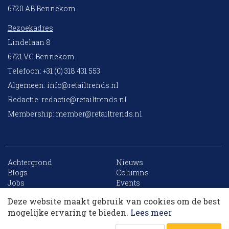
6720 AB Bennekom
Bezoekadres
Lindelaan 8
6721 VC Bennekom
Telefoon: +31 (0) 318 431 553
Algemeen:
info@retailtrends.nl
Redactie:
redactie@retailtrends.nl
Membership:
member@retailtrends.nl
Achtergrond
Nieuws
10 collega’s
Blogs
Columns
Jobs
Events
Contact
Word member
Deze website maakt gebruik van cookies om de best
Archief
Sitemap
Korting op events
mogelijke ervaring te bieden.
Lees meer