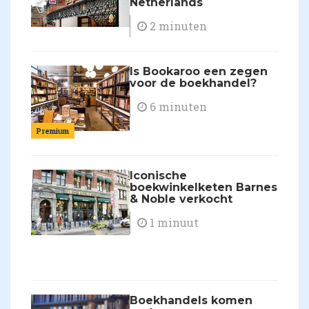
Netherlands
2 minuten
Is Bookaroo een zegen
voor de boekhandel?
6 minuten
Premium
Iconische
boekwinkelketen Barnes
& Noble verkocht
1 minuut
Boekhandels komen