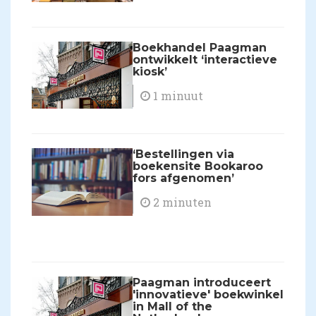
Boekhandel Paagman
ontwikkelt ‘interactieve
kiosk’
1 minuut
‘Bestellingen via
boekensite Bookaroo
fors afgenomen’
2 minuten
Paagman introduceert
'innovatieve' boekwinkel
in Mall of the