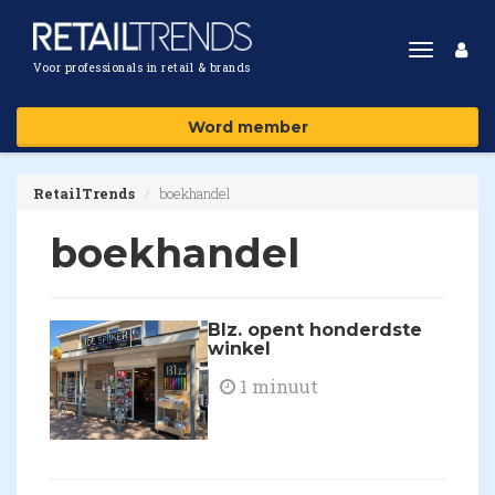
Toggle
Voor professionals in retail & brands
navigat
Word member
RetailTrends
boekhandel
boekhandel
Blz. opent honderdste
winkel
1 minuut