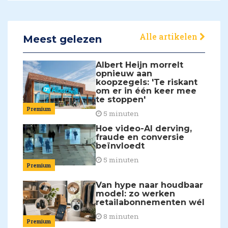
Alle artikelen
Meest gelezen
Albert Heijn morrelt
opnieuw aan
koopzegels: 'Te riskant
om er in één keer mee
te stoppen'
Premium
5 minuten
Hoe video-AI derving,
fraude en conversie
beïnvloedt
5 minuten
Premium
Van hype naar houdbaar
model: zo werken
retailabonnementen wél
8 minuten
Premium