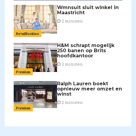
Wmnsuit sluit winkel in
Maastricht
2 minuten
RetailRookies
H&M schrapt mogelijk
250 banen op Brits
hoofdkantoor
2 minuten
Premium
Ralph Lauren boekt
opnieuw meer omzet en
winst
2 minuten
Premium