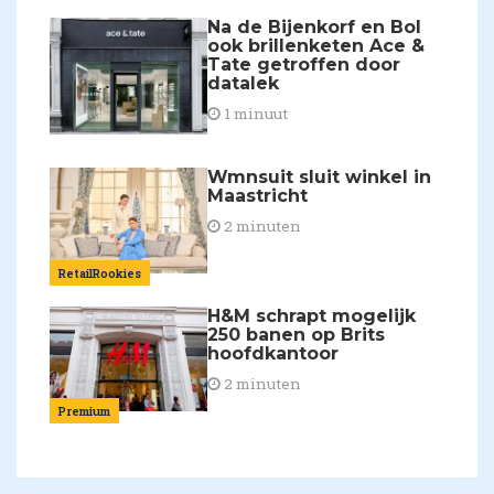
Na de Bijenkorf en Bol
ook brillenketen Ace &
Tate getroffen door
datalek
1 minuut
Wmnsuit sluit winkel in
Maastricht
2 minuten
RetailRookies
H&M schrapt mogelijk
250 banen op Brits
hoofdkantoor
2 minuten
Premium