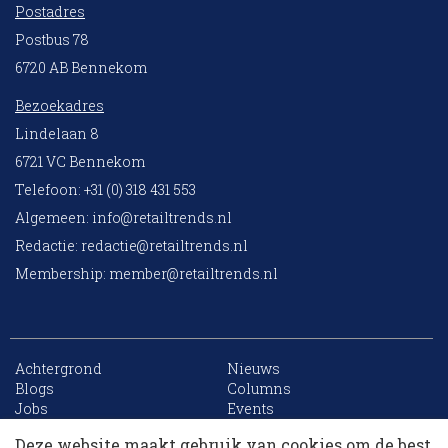
Postadres
Postbus 78
6720 AB Bennekom
Bezoekadres
Lindelaan 8
6721 VC Bennekom
Telefoon: +31 (0) 318 431 553
Algemeen:
info@retailtrends.nl
Redactie:
redactie@retailtrends.nl
Membership:
member@retailtrends.nl
Achtergrond
Nieuws
10 collega’s
Blogs
Columns
Jobs
Events
Contact
Word member
Deze website maakt gebruik van cookies om de best