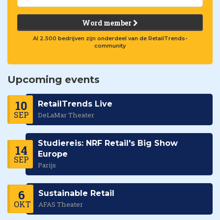
Word member
Al 2.500 bedrijven zijn onderdeel van de RetailTrends-
community
Upcoming events
10
RetailTrends Live
SEP
DeLaMar Theater
Studiereis: NRF Retail's Big Show
14
Europe
SEP
Parijs
6
Sustainable Retail
OKT
AFAS Theater