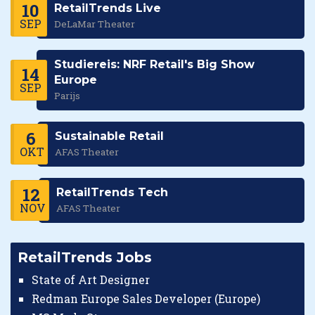
10
RetailTrends Live
SEP
DeLaMar Theater
Studiereis: NRF Retail's Big Show
14
Europe
SEP
Parijs
6
Sustainable Retail
OKT
AFAS Theater
12
RetailTrends Tech
NOV
AFAS Theater
RetailTrends Jobs
State of Art Designer
Redman Europe Sales Developer (Europe)