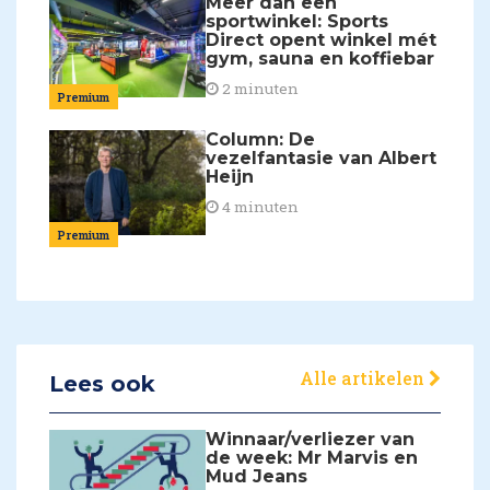
Meer dan een
sportwinkel: Sports
Direct opent winkel mét
gym, sauna en koffiebar
2 minuten
Premium
Column: De
vezelfantasie van Albert
Heijn
4 minuten
Premium
Alle artikelen
Lees ook
Winnaar/verliezer van
de week: Mr Marvis en
Mud Jeans