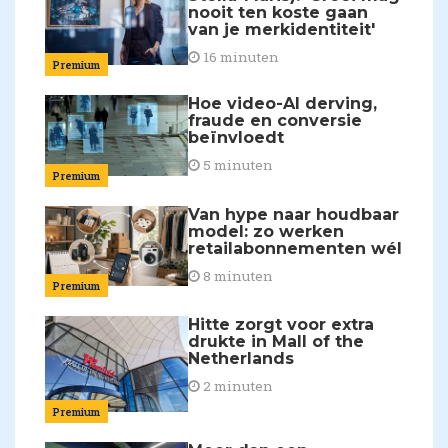
nooit ten koste gaan
van je merkidentiteit'
16 minuten
Premium
Hoe video-AI derving,
fraude en conversie
beïnvloedt
5 minuten
Premium
Van hype naar houdbaar
model: zo werken
retailabonnementen wél
8 minuten
Premium
Hitte zorgt voor extra
drukte in Mall of the
Netherlands
2 minuten
Premium