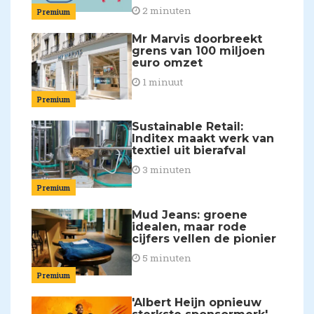
2 minuten
Premium
Mr Marvis doorbreekt
grens van 100 miljoen
euro omzet
1 minuut
Premium
Sustainable Retail:
Inditex maakt werk van
textiel uit bierafval
3 minuten
Premium
Mud Jeans: groene
idealen, maar rode
cijfers vellen de pionier
5 minuten
Premium
'Albert Heijn opnieuw