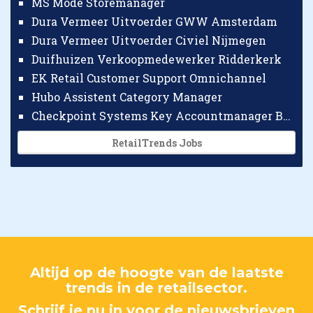
MS Mode Storemanager
Dura Vermeer Uitvoerder GWW Amsterdam
Dura Vermeer Uitvoerder Civiel Nijmegen
Duifhuizen Verkoopmedewerker Ridderkerk
EK Retail Customer Support Omnichannel
Hubo Assistent Category Manager
Checkpoint Systems Key Accountmanager Benelux
RetailTrends Jobs
Altijd op de hoogte van de laatste
trends in de retailsector.
Schrijf je nu in voor de nieuwsbrieven