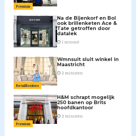
Premium
Na de Bijenkorf en Bol
ook brillenketen Ace &
Tate getroffen door
datalek
1 minuut
Wmnsuit sluit winkel in
Maastricht
2 minuten
RetailRookies
H&M schrapt mogelijk
250 banen op Brits
hoofdkantoor
2 minuten
Premium