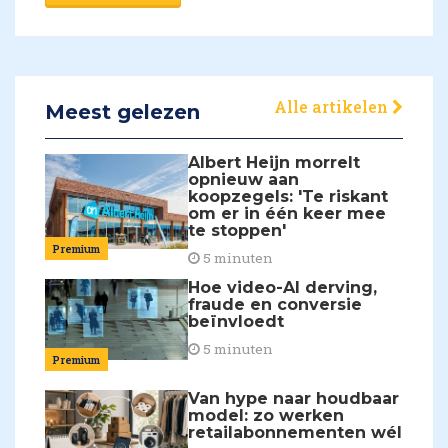
Alle artikelen
Meest gelezen
Albert Heijn morrelt
opnieuw aan
koopzegels: 'Te riskant
om er in één keer mee
te stoppen'
Premium
5 minuten
Hoe video-AI derving,
fraude en conversie
beïnvloedt
5 minuten
Premium
Van hype naar houdbaar
model: zo werken
retailabonnementen wél