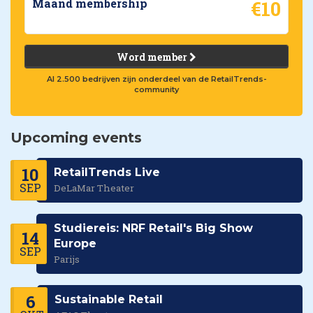
€10
Maand membership
Word member
Al 2.500 bedrijven zijn onderdeel van de RetailTrends-
community
Upcoming events
10
RetailTrends Live
SEP
DeLaMar Theater
Studiereis: NRF Retail's Big Show
14
Europe
SEP
Parijs
6
Sustainable Retail