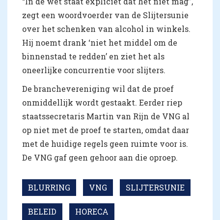
“In de wet staat expliciet dat het niet mag”,
zegt een woordvoerder van de Slijtersunie
over het schenken van alcohol in winkels.
Hij noemt drank ‘niet het middel om de
binnenstad te redden’ en ziet het als
oneerlijke concurrentie voor slijters.
De branchevereniging wil dat de proef
onmiddellijk wordt gestaakt. Eerder riep
staatssecretaris Martin van Rijn de VNG al
op niet met de proef te starten, omdat daar
met de huidige regels geen ruimte voor is.
De VNG gaf geen gehoor aan die oproep.
BLURRING
VNG
SLIJTERSUNIE
BELEID
HORECA