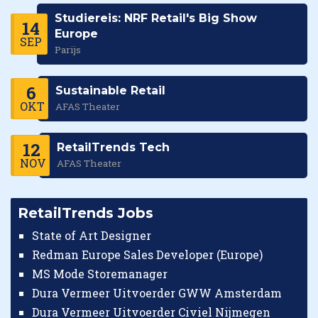
Studiereis: NRF Retail's Big Show
14
Europe
SEP
Parijs
6
Sustainable Retail
OKT
AFAS Theater
12
RetailTrends Tech
NOV
AFAS Theater
RetailTrends Jobs
State of Art Designer
Redman Europe Sales Developer (Europe)
MS Mode Storemanager
Dura Vermeer Uitvoerder GWW Amsterdam
Dura Vermeer Uitvoerder Civiel Nijmegen