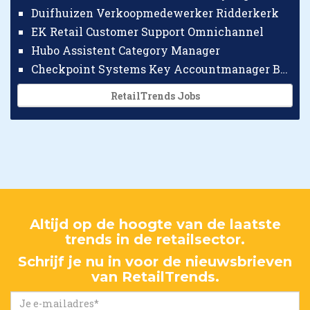
Duifhuizen Verkoopmedewerker Ridderkerk
EK Retail Customer Support Omnichannel
Hubo Assistent Category Manager
Checkpoint Systems Key Accountmanager Benelux
RetailTrends Jobs
Altijd op de hoogte van de laatste
trends in de retailsector.
Schrijf je nu in voor de nieuwsbrieven
van RetailTrends.