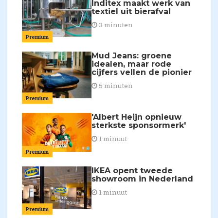
Inditex maakt werk van
textiel uit bierafval
3 minuten
Premium
Mud Jeans: groene
idealen, maar rode
cijfers vellen de pionier
5 minuten
Premium
'Albert Heijn opnieuw
sterkste sponsormerk'
1 minuut
Premium
IKEA opent tweede
showroom in Nederland
1 minuut
Premium