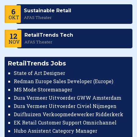
6
Sustainable Retail
OKT
AFAS Theater
12
RetailTrends Tech
NOV
AFAS Theater
RetailTrends Jobs
State of Art Designer
Redman Europe Sales Developer (Europe)
MS Mode Storemanager
Dura Vermeer Uitvoerder GWW Amsterdam
Dura Vermeer Uitvoerder Civiel Nijmegen
Duifhuizen Verkoopmedewerker Ridderkerk
EK Retail Customer Support Omnichannel
Hubo Assistent Category Manager