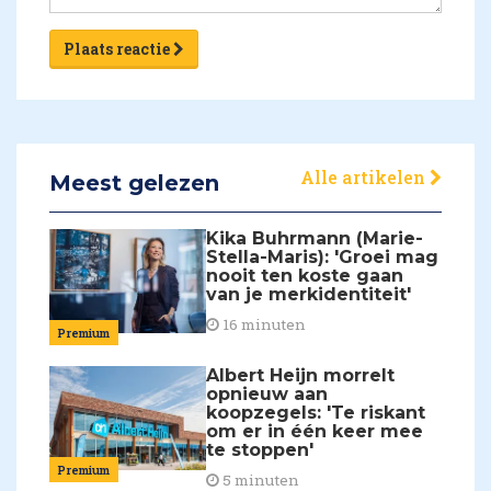
Plaats reactie
Alle artikelen
Meest gelezen
Kika Buhrmann (Marie-
Stella-Maris): 'Groei mag
nooit ten koste gaan
van je merkidentiteit'
16 minuten
Premium
Albert Heijn morrelt
opnieuw aan
koopzegels: 'Te riskant
om er in één keer mee
te stoppen'
Premium
5 minuten