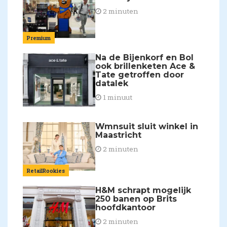
2 minuten
Premium
Na de Bijenkorf en Bol
ook brillenketen Ace &
Tate getroffen door
datalek
1 minuut
Wmnsuit sluit winkel in
Maastricht
2 minuten
RetailRookies
H&M schrapt mogelijk
250 banen op Brits
hoofdkantoor
2 minuten