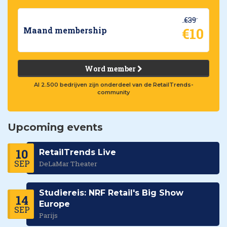
€39
€10
Maand membership
Word member
Al 2.500 bedrijven zijn onderdeel van de RetailTrends-
community
Upcoming events
10
RetailTrends Live
SEP
DeLaMar Theater
Studiereis: NRF Retail's Big Show
14
Europe
SEP
Parijs