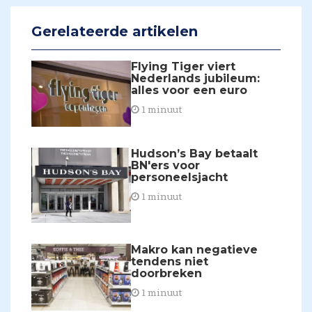
Gerelateerde artikelen
Flying Tiger viert
Nederlands jubileum:
alles voor een euro
1 minuut
Hudson’s Bay betaalt
BN'ers voor
personeelsjacht
1 minuut
​Makro kan negatieve
tendens niet
doorbreken
1 minuut