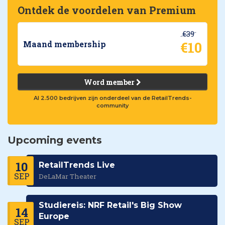
Ontdek de voordelen van Premium
€39
€10
Maand membership
Word member
Al 2.500 bedrijven zijn onderdeel van de RetailTrends-
community
Upcoming events
10
RetailTrends Live
SEP
DeLaMar Theater
Studiereis: NRF Retail's Big Show
14
Europe
SEP