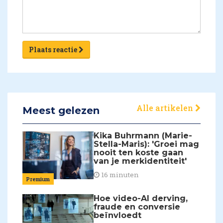
Plaats reactie
Alle artikelen
Meest gelezen
Kika Buhrmann (Marie-
Stella-Maris): 'Groei mag
nooit ten koste gaan
van je merkidentiteit'
16 minuten
Premium
Hoe video-AI derving,
fraude en conversie
beïnvloedt