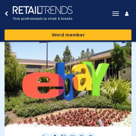
Toggle
Voor professionals in retail & brands
navigat
Word member