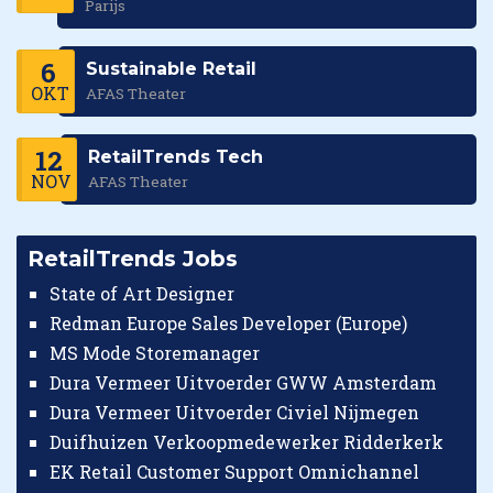
Parijs
6
Sustainable Retail
OKT
AFAS Theater
12
RetailTrends Tech
NOV
AFAS Theater
RetailTrends Jobs
State of Art Designer
Redman Europe Sales Developer (Europe)
MS Mode Storemanager
Dura Vermeer Uitvoerder GWW Amsterdam
Dura Vermeer Uitvoerder Civiel Nijmegen
Duifhuizen Verkoopmedewerker Ridderkerk
EK Retail Customer Support Omnichannel