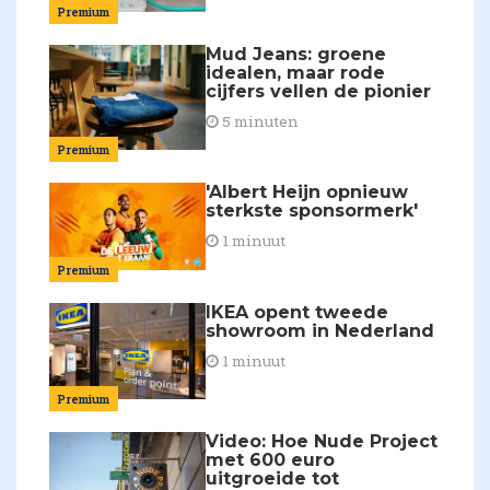
Premium
Mud Jeans: groene
idealen, maar rode
cijfers vellen de pionier
5 minuten
Premium
'Albert Heijn opnieuw
sterkste sponsormerk'
1 minuut
Premium
IKEA opent tweede
showroom in Nederland
1 minuut
Premium
Video: Hoe Nude Project
met 600 euro
uitgroeide tot