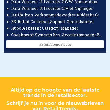
Dura Vermeer Uitvoerder GWW Amsterdam
Dura Vermeer Uitvoerder Civiel Nijmegen
Duifhuizen Verkoopmedewerker Ridderkerk
EK Retail Customer Support Omnichannel
Hubo Assistent Category Manager
Checkpoint Systems Key Accountmanager Benelux
RetailTrends Jobs
Altijd op de hoogte van de laatste
trends in de retailsector.
Schrijf je nu in voor de nieuwsbrieven
van RetailTrends.