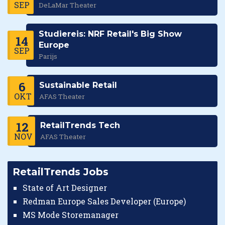
SEP
DeLaMar Theater
Studiereis: NRF Retail's Big Show
14
Europe
SEP
Parijs
6
Sustainable Retail
OKT
AFAS Theater
12
RetailTrends Tech
NOV
AFAS Theater
RetailTrends Jobs
State of Art Designer
Redman Europe Sales Developer (Europe)
MS Mode Storemanager