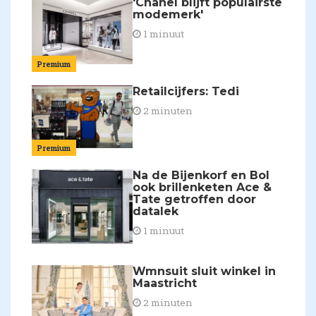
'Chanel blijft populairste
modemerk'
1 minuut
Premium
Retailcijfers: Tedi
2 minuten
Premium
Na de Bijenkorf en Bol
ook brillenketen Ace &
Tate getroffen door
datalek
1 minuut
Wmnsuit sluit winkel in
Maastricht
2 minuten