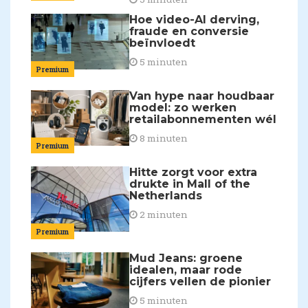
Hoe video-AI derving,
fraude en conversie
beïnvloedt
5 minuten
Premium
Van hype naar houdbaar
model: zo werken
retailabonnementen wél
8 minuten
Premium
Hitte zorgt voor extra
drukte in Mall of the
Netherlands
2 minuten
Premium
Mud Jeans: groene
idealen, maar rode
cijfers vellen de pionier
5 minuten