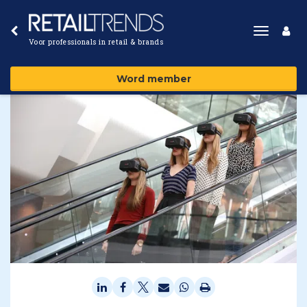
Toggle
Voor professionals in retail & brands
navigat
Word member