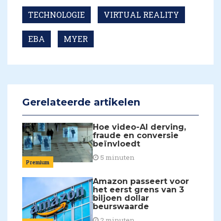
TECHNOLOGIE
VIRTUAL REALITY
EBA
MYER
Gerelateerde artikelen
Hoe video-AI derving,
fraude en conversie
beïnvloedt
5 minuten
Premium
Amazon passeert voor
het eerst grens van 3
biljoen dollar
beurswaarde
2 minuten