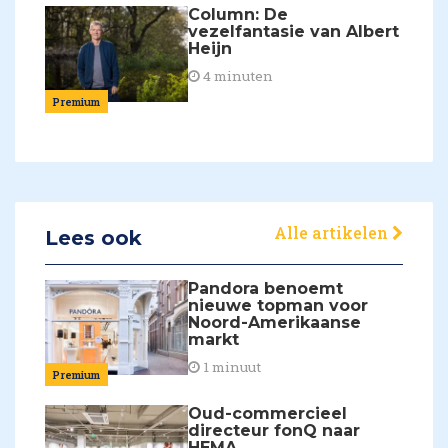
Column: De
vezelfantasie van Albert
Heijn
4 minuten
Premium
Alle artikelen
Lees ook
Pandora benoemt
nieuwe topman voor
Noord-Amerikaanse
markt
1 minuut
Premium
Oud-commercieel
directeur fonQ naar
HEMA