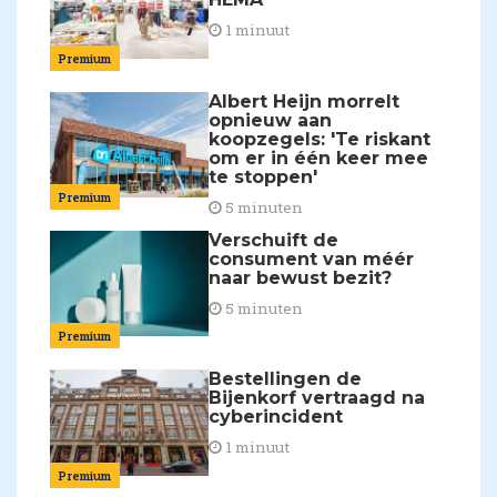
1 minuut
Premium
Albert Heijn morrelt
opnieuw aan
koopzegels: 'Te riskant
om er in één keer mee
te stoppen'
Premium
5 minuten
Verschuift de
consument van méér
naar bewust bezit?
5 minuten
Premium
Bestellingen de
Bijenkorf vertraagd na
cyberincident
1 minuut
Premium