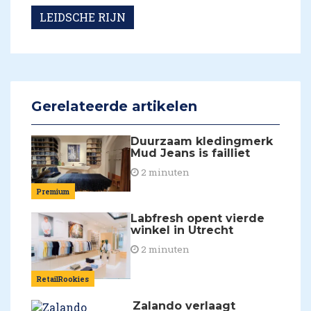
LEIDSCHE RIJN
Gerelateerde artikelen
Duurzaam kledingmerk
Mud Jeans is failliet
2 minuten
Premium
Labfresh opent vierde
winkel in Utrecht
2 minuten
RetailRookies
Zalando verlaagt