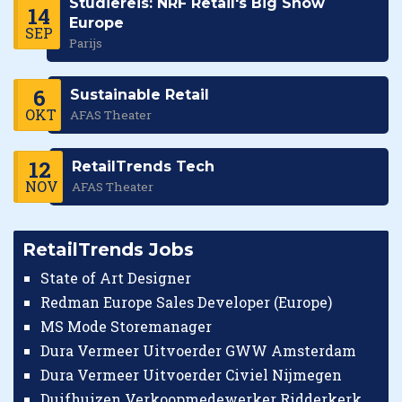
Studiereis: NRF Retail's Big Show
14
Europe
SEP
Parijs
6
Sustainable Retail
OKT
AFAS Theater
12
RetailTrends Tech
NOV
AFAS Theater
RetailTrends Jobs
State of Art Designer
Redman Europe Sales Developer (Europe)
MS Mode Storemanager
Dura Vermeer Uitvoerder GWW Amsterdam
Dura Vermeer Uitvoerder Civiel Nijmegen
Duifhuizen Verkoopmedewerker Ridderkerk