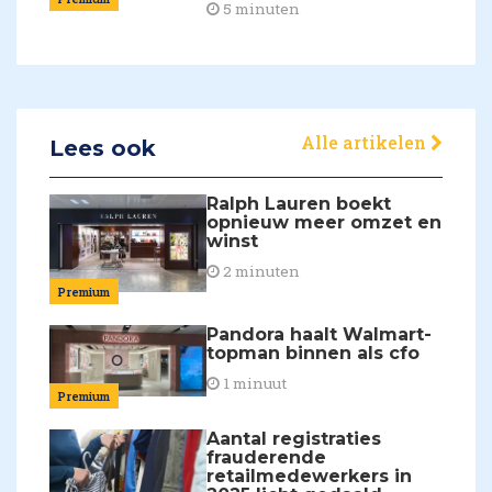
5 minuten
Alle artikelen
Lees ook
Ralph Lauren boekt
opnieuw meer omzet en
winst
2 minuten
Premium
Pandora haalt Walmart-
topman binnen als cfo
1 minuut
Premium
Aantal registraties
frauderende
retailmedewerkers in