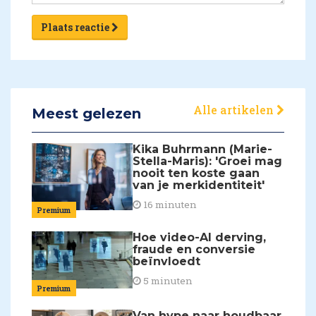
Plaats reactie
Alle artikelen
Meest gelezen
Kika Buhrmann (Marie-
Stella-Maris): 'Groei mag
nooit ten koste gaan
van je merkidentiteit'
16 minuten
Premium
Hoe video-AI derving,
fraude en conversie
beïnvloedt
5 minuten
Premium
Van hype naar houdbaar