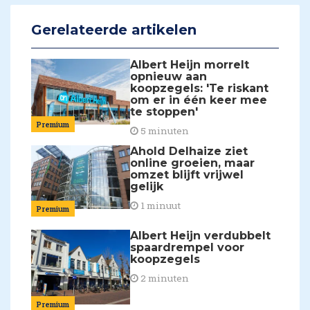
Gerelateerde artikelen
Albert Heijn morrelt
opnieuw aan
koopzegels: 'Te riskant
om er in één keer mee
te stoppen'
Premium
5 minuten
Ahold Delhaize ziet
online groeien, maar
omzet blijft vrijwel
gelijk
1 minuut
Premium
Albert Heijn verdubbelt
spaardrempel voor
koopzegels
2 minuten
Premium