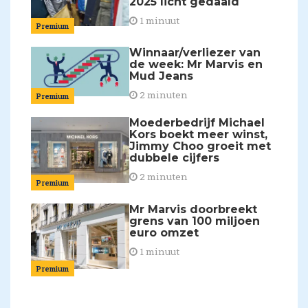
2025 licht gedaald
1 minuut
Premium
Winnaar/verliezer van
de week: Mr Marvis en
Mud Jeans
2 minuten
Premium
Moederbedrijf Michael
Kors boekt meer winst,
Jimmy Choo groeit met
dubbele cijfers
2 minuten
Premium
Mr Marvis doorbreekt
grens van 100 miljoen
euro omzet
1 minuut
Premium