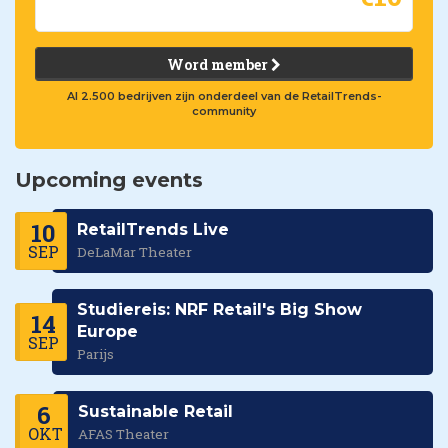
Word member
Al 2.500 bedrijven zijn onderdeel van de RetailTrends-
community
Upcoming events
10
RetailTrends Live
SEP
DeLaMar Theater
Studiereis: NRF Retail's Big Show
14
Europe
SEP
Parijs
6
Sustainable Retail
OKT
AFAS Theater