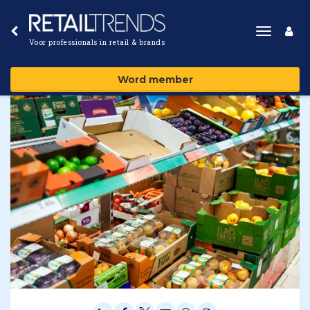
Toggle
Voor professionals in retail & brands
navigat
Word member