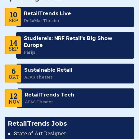
10
RetailTrends Live
SEP
DeLaMar Theater
Studiereis: NRF Retail's Big Show
14
Europe
SEP
Parijs
6
Sustainable Retail
OKT
AFAS Theater
12
RetailTrends Tech
NOV
AFAS Theater
RetailTrends Jobs
State of Art Designer