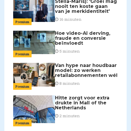
Stella-Maris): 'Groei mag
nooit ten koste gaan
van je merkidentiteit'
16 minuten
Premium
Hoe video-AI derving,
fraude en conversie
beïnvloedt
5 minuten
Premium
Van hype naar houdbaar
model: zo werken
retailabonnementen wél
8 minuten
Premium
Hitte zorgt voor extra
drukte in Mall of the
Netherlands
2 minuten
Premium