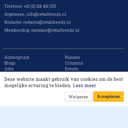
Telefoon: +31 (0) 318 431 553
Algemeen:
info@retailtrends.nl
Redactie:
redactie@retailtrends.nl
Membership:
member@retailtrends.nl
Achtergrond
Nieuws
10 collega’s
Blogs
Columns
Jobs
Events
Contact
Word member
Deze website maakt gebruik van cookies om de best
Archief
Sitemap
Korting op events
mogelijke ervaring te bieden.
Lees meer
Accepteren
Weigeren
Website is powered by